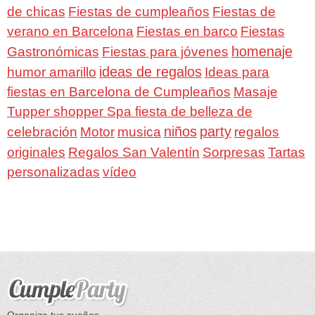
de chicas
Fiestas de cumpleaños
Fiestas de
verano en Barcelona
Fiestas en barco
Fiestas
homenaje
Gastronómicas
Fiestas para jóvenes
ideas de regalos
humor amarillo
Ideas para
fiestas en Barcelona de Cumpleaños
Masaje
Tupper shopper Spa fiesta de belleza de
niños
party
celebración
Motor
musica
regalos
Regalos San Valentín
Sorpresas
originales
Tartas
personalizadas
vídeo