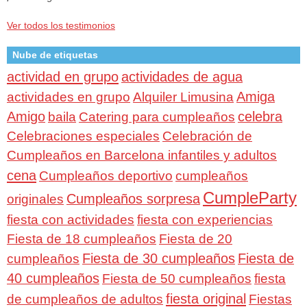
Ver todos los testimonios
Nube de etiquetas
actividad en grupo
actividades de agua
Amiga
actividades en grupo
Alquiler Limusina
Amigo
celebra
baila
Catering para cumpleaños
Celebraciones especiales
Celebración de
Cumpleaños en Barcelona infantiles y adultos
cena
Cumpleaños deportivo
cumpleaños
CumpleParty
Cumpleaños sorpresa
originales
fiesta con actividades
fiesta con experiencias
Fiesta de 18 cumpleaños
Fiesta de 20
Fiesta de 30 cumpleaños
Fiesta de
cumpleaños
40 cumpleaños
Fiesta de 50 cumpleaños
fiesta
fiesta original
de cumpleaños de adultos
Fiestas