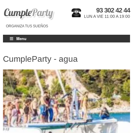
93 302 42 44
LUN A VIE 11:00 A 19:00
ORGANIZA TUS SUEÑOS
Menu
CumpleParty - agua