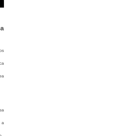
ia
os
ica
ea
sa
 a
o