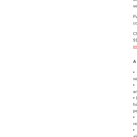
s
P
c
C
9
i
A
•
s
•
an
•
h
p
•
r
•
al