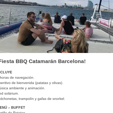
Fiesta BBQ Catamarán Barcelona!
NCLUYE
 horas de navegación.
eritivo de bienvenida (patatas y olivas).
úsica ambiente y animación.
ed solárium.
lchonetas, trampolín y gafas de snorkel.
ENÚ – BUFFET
rtilla de Patatas.