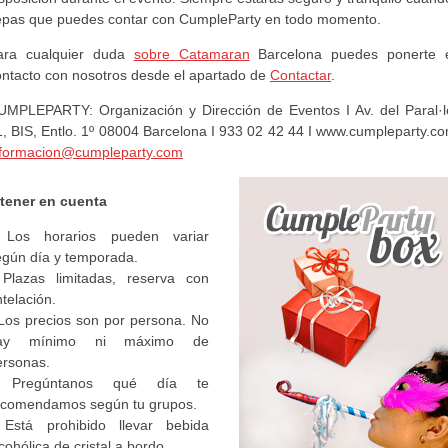
epas que puedes contar con CumpleParty en todo momento.
ara cualquier duda
sobre Catamaran
Barcelona puedes ponerte 
ontacto con nosotros desde el apartado de
Contactar
.
UMPLEPARTY: Organización y Dirección de Eventos I Av. del Paral·le
1, BIS, Entlo. 1º 08004 Barcelona I 933 02 42 44 I www.cumpleparty.co
nformacion@cumpleparty.com
 tener en cuenta
 Los horarios pueden variar
egún día y temporada.
 Plazas limitadas, reserva con
telación.
 Los precios son por persona. No
ay mínimo ni máximo de
ersonas.
 Pregúntanos qué día te
ecomendamos según tu grupos.
 Está prohibido llevar bebida
cohólica de cristal a bordo.