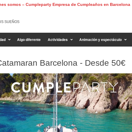
nes somos – Cumpleparty Empresa de Cumpleaños en Barcelona
US SUEÑOS
dad
Algo diferente
Actividades
Animación y espectáculo
Catamaran Barcelona - Desde
50€