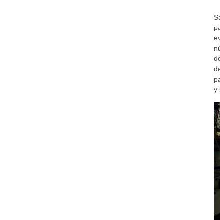
S
pa
e
n
d
d
p
y 