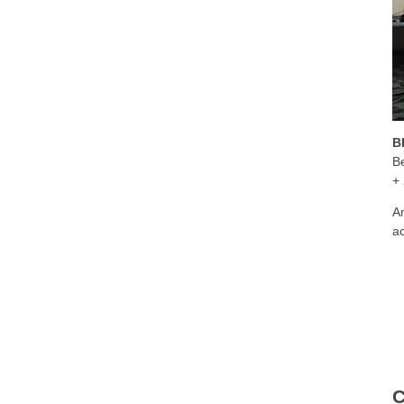
B
Be
+ 
A
ac
C