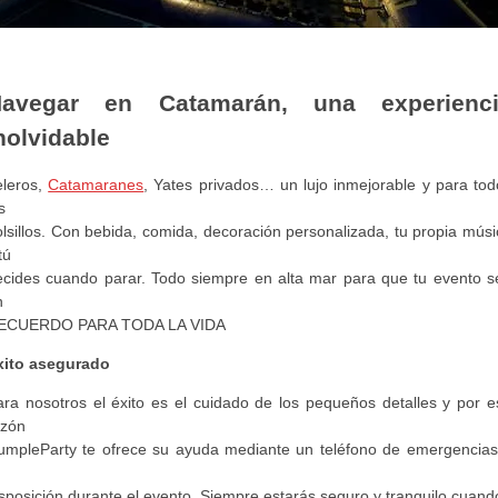
avegar en Catamarán, una experienc
nolvidable
eleros,
Catamaranes
, Yates privados… un lujo inmejorable y para tod
s
lsillos. Con bebida, comida, decoración personalizada, tu propia mús
tú
ecides cuando parar. Todo siempre en alta mar para que tu evento s
n
ECUERDO PARA TODA LA VIDA
xito asegurado
ara nosotros el éxito es el cuidado de los pequeños detalles y por e
azón
umpleParty te ofrece su ayuda mediante un teléfono de emergencias
sposición durante el evento. Siempre estarás seguro y tranquilo cuand