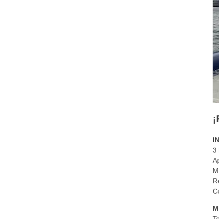
¡
I
3
Ap
M
R
Co
M
To