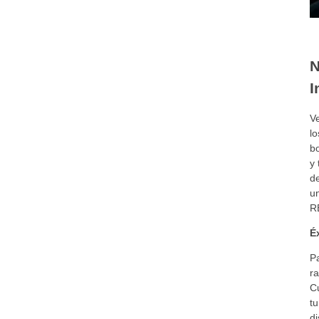
N
I
V
lo
bo
y 
d
u
R
É
P
r
C
tu
di