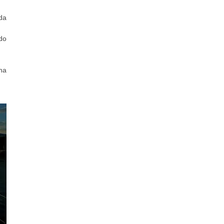
da
do
na