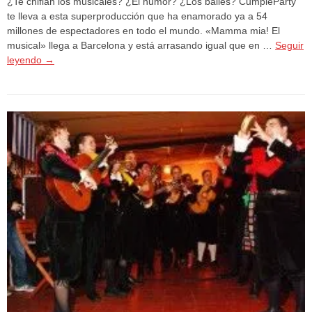
¿Te chiflan los musicales? ¿El humor? ¿Los bailes? CumpleParty
te lleva a esta superproducción que ha enamorado ya a 54
millones de espectadores en todo el mundo. «Mamma mia! El
musical» llega a Barcelona y está arrasando igual que en …
Seguir
leyendo
→