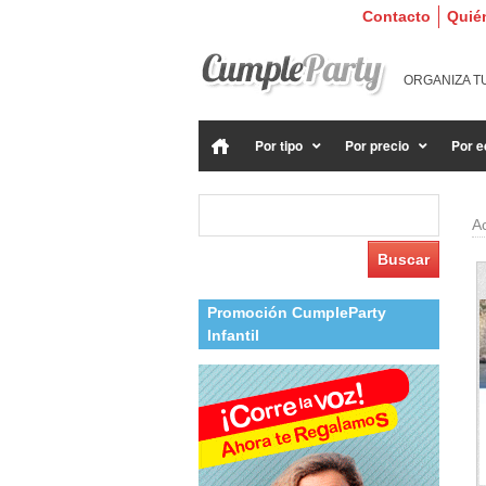
Contacto
Quié
ORGANIZA T
Por tipo
Por precio
Por e
Buscar:
A
Promoción CumpleParty
Infantil