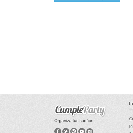
I
C
Organiza tus sueños
P