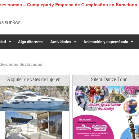
nes somos – Cumpleparty Empresa de Cumpleaños en Barcelona
US SUEÑOS
dad
Algo diferente
Actividades
Animación y espectáculo
ctividades destacadas
Alquiler de yates de lujo en
Silent Dance Tour
Barcelona