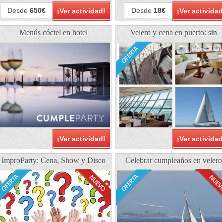
Desde
650€
Desde
18€
¡Ver actividad!
¡Ver activida
Menús cóctel en hotel
Velero y cena en puerto: sin
renunciar a nada
¡Ver actividad!
¡Ver activida
Desde
29.90€
Desde
42.00
ImproParty: Cena, Show y Disco
Celebrar cumpleaños en velero