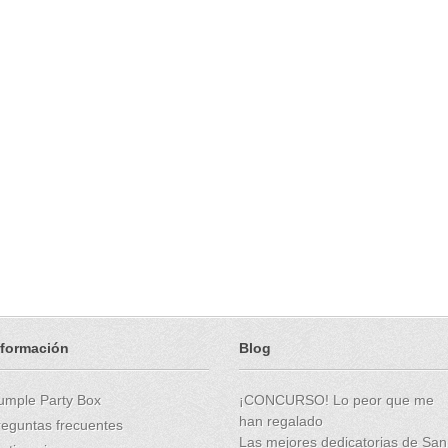
nformación
Blog
umple Party Box
¡CONCURSO! Lo peor que me
han regalado
reguntas frecuentes
Las mejores dedicatorias de San