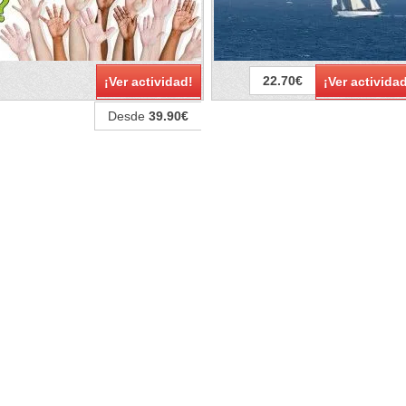
22.70€
¡Ver actividad!
¡Ver activida
Desde
39.90€