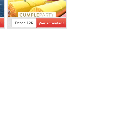
Desde
12€
d!
¡Ver actividad!