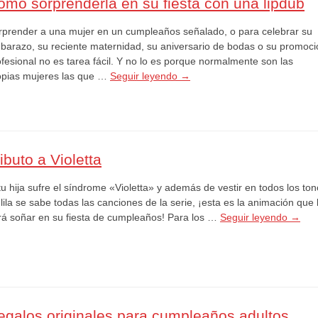
ómo sorprenderla en su fiesta con una lipdub
rprender a una mujer en un cumpleaños señalado, o para celebrar su
barazo, su reciente maternidad, su aniversario de bodas o su promoci
ofesional no es tarea fácil. Y no lo es porque normalmente son las
opias mujeres las que …
Seguir leyendo
→
ibuto a Violetta
tu hija sufre el síndrome «Violetta» y además de vestir en todos los to
lila se sabe todas las canciones de la serie, ¡esta es la animación que 
rá soñar en su fiesta de cumpleaños! Para los …
Seguir leyendo
→
egalos originales para cumpleaños adultos