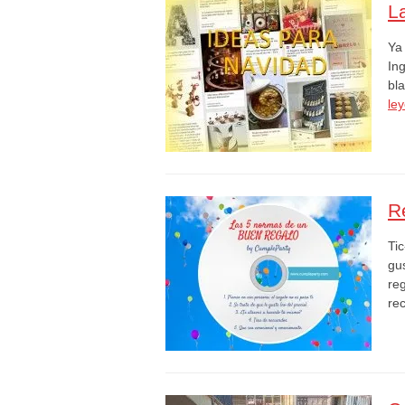
L
Ya
Ing
bl
le
R
Tic
gu
re
re