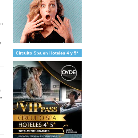
ón
s
Circuito Spa en Hoteles 4 y 5*
?
de