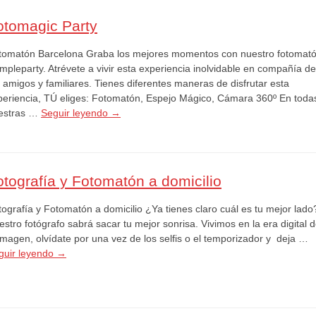
otomagic Party
tomatón Barcelona Graba los mejores momentos con nuestro fotomat
mpleparty. Atrévete a vivir esta experiencia inolvidable en compañía de
 amigos y familiares. Tienes diferentes maneras de disfrutar esta
periencia, TÚ eliges: Fotomatón, Espejo Mágico, Cámara 360º En toda
estras …
Seguir leyendo
→
otografía y Fotomatón a domicilio
tografía y Fotomatón a domicilio ¿Ya tienes claro cuál es tu mejor lado
stro fotógrafo sabrá sacar tu mejor sonrisa. Vivimos en la era digital 
imagen, olvídate por una vez de los selfis o el temporizador y deja …
guir leyendo
→