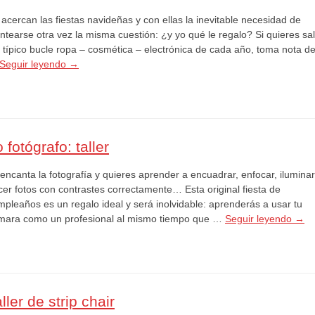
acercan las fiestas navideñas y con ellas la inevitable necesidad de
ntearse otra vez la misma cuestión: ¿y yo qué le regalo? Si quieres sal
l típico bucle ropa – cosmética – electrónica de cada año, toma nota d
Seguir leyendo
→
 fotógrafo: taller
encanta la fotografía y quieres aprender a encuadrar, enfocar, iluminar
cer fotos con contrastes correctamente… Esta original fiesta de
mpleaños es un regalo ideal y será inolvidable: aprenderás a usar tu
mara como un profesional al mismo tiempo que …
Seguir leyendo
→
ller de strip chair