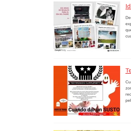
I
De
ex
qu
cu
Te
Cu
zo
re
pel