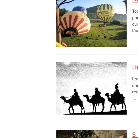
To
pa
cu
fá
R
Lo
en
re
…
3