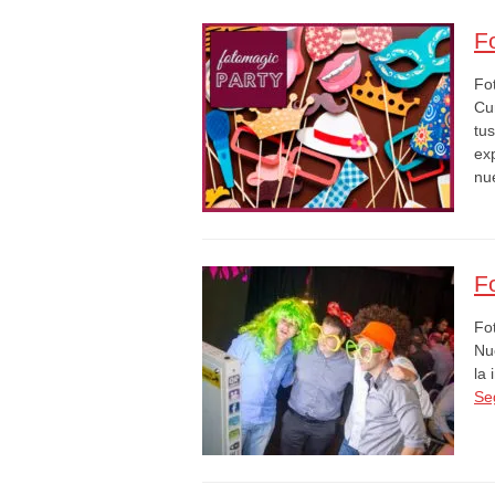
F
Fo
Cu
tus
ex
nu
F
Fo
Nue
la 
Se