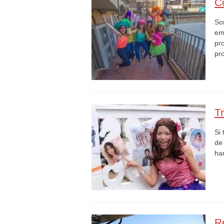
C
So
em
pr
pr
Tr
Si 
de 
ha
R