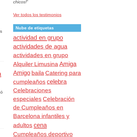
chicos!
"
Ver todos los testimonios
Nube de etiquetas
as
actividad en grupo
actividades de agua
actividades en grupo
Amiga
Alquiler Limusina
Amigo
baila
Catering para
a
celebra
cumpleaños
Celebraciones
zó
especiales
Celebración
de Cumpleaños en
Barcelona infantiles y
cena
adultos
Cumpleaños deportivo