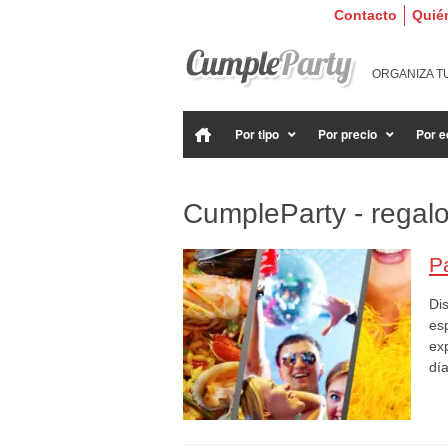
Contacto
Quié
ORGANIZA T
Por tipo
Por precio
Por e
CumpleParty - regalo
P
Di
es
exp
dí