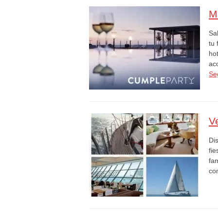
M
Sa
tu
ho
ac
Se
V
Di
fi
fa
co