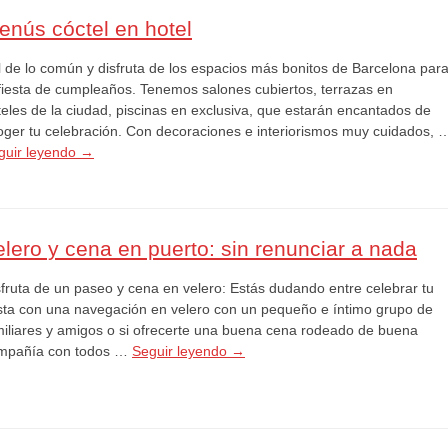
enús cóctel en hotel
l de lo común y disfruta de los espacios más bonitos de Barcelona par
 fiesta de cumpleaños. Tenemos salones cubiertos, terrazas en
teles de la ciudad, piscinas en exclusiva, que estarán encantados de
oger tu celebración. Con decoraciones e interiorismos muy cuidados, 
guir leyendo
→
elero y cena en puerto: sin renunciar a nada
sfruta de un paseo y cena en velero: Estás dudando entre celebrar tu
esta con una navegación en velero con un pequeño e íntimo grupo de
miliares y amigos o si ofrecerte una buena cena rodeado de buena
mpañía con todos …
Seguir leyendo
→