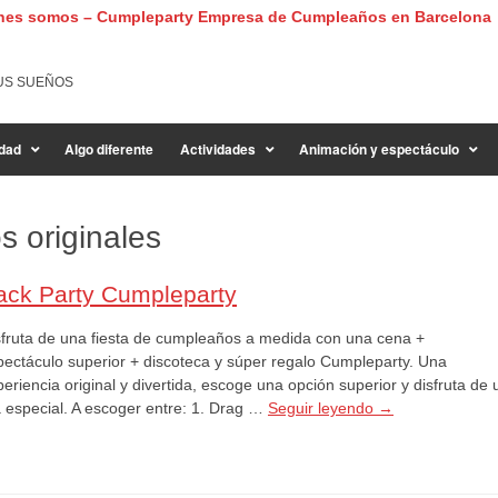
nes somos – Cumpleparty Empresa de Cumpleaños en Barcelona
US SUEÑOS
dad
Algo diferente
Actividades
Animación y espectáculo
s originales
ack Party Cumpleparty
sfruta de una fiesta de cumpleaños a medida con una cena +
pectáculo superior + discoteca y súper regalo Cumpleparty. Una
eriencia original y divertida, escoge una opción superior y disfruta de 
a especial. A escoger entre: 1. Drag …
Seguir leyendo
→