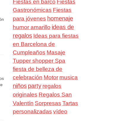
Fiestas en barco
Fiestas
Gastronómicas
Fiestas
homenaje
para jóvenes
ón
ideas de
humor amarillo
regalos
Ideas para fiestas
en Barcelona de
Cumpleaños
Masaje
Tupper shopper Spa
fiesta de belleza de
celebración
Motor
musica
nos
le
niños
party
regalos
Regalos San
originales
Valentín
Sorpresas
Tartas
personalizadas
vídeo