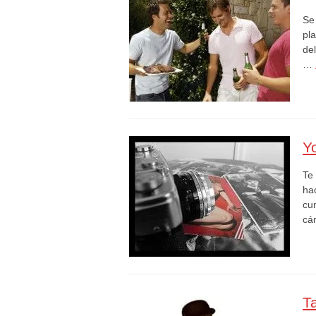
Se 
pla
de
…
Yo
Te 
ha
cu
cá
Ta