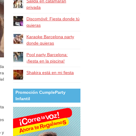
Salida en catamarán
privada
Discomóvil: Fiesta donde tú
quieras
Karaoke Barcelona party
donde quieras
Pool party Barcelona:
¡fiesta en la piscina!
da
Shakira está en mi fiesta
ra
el
Promoción CumpleParty
Infantil
ta
es
o y