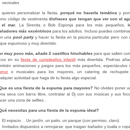
vecinales
 quieres personalizar la fiesta,
porqué no hacerla temática
y pon
omo código de vestimenta
disfraces que tengan que ver con el ag
 el mar
, La Sirenita o Bob Esponja para los más pequeños,
l
añadores más excéntricos
para los adultos. Incluso puedes combinar
on una
pool party
y hacer tu fiesta en la piscina particular pero con
oque espumoso y muy divertido.
or muy poco más, añade 2 castillos hinchables
para que salten co
ocos en su
fiesta de cumpleaños infantil
más divertida. Podrías añad
ambién animaciones y juegos para los más pequeños, espectáculos 
umor
o musicales para los mayores, un catering de rechupete
alquier actividad que haga de tu fiesta algo especial.
Que es una fiesta de la espuma para mayores?
No olvides poner u
ona seca con barra libre, contratar al Dj con sus músicas y sus foco
acer una zona de selfies…
Qué necesitas para una fiesta de la espuma ideal?
El espacio… Un jardín, un patio, un parque (con permiso, claro)
Invitados dispuestos a remojarse: que traigan bañador y toalla o rop