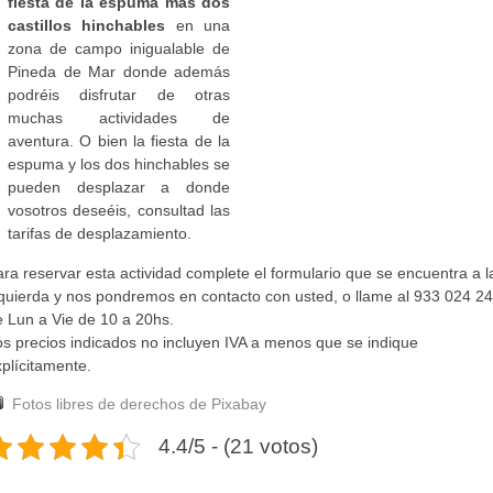
fiesta de la espuma más dos
castillos hinchables
en una
zona de campo inigualable de
Pineda de Mar donde además
podréis disfrutar de otras
muchas actividades de
aventura. O bien la fiesta de la
espuma y los dos hinchables se
pueden desplazar a donde
vosotros deseéis, consultad las
tarifas de desplazamiento.
ra reservar esta actividad complete el formulario que se encuentra a l
zquierda y nos pondremos en contacto con usted, o llame al 933 024 2
e Lun a Vie de 10 a 20hs.
os precios indicados no incluyen IVA a menos que se indique
plícitamente.
Fotos libres de derechos de Pixabay
4.4/5 - (21 votos)