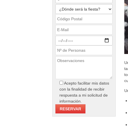
U
t
t
c
Acepto facilitar mis datos
con la finalidad de recibir
U
respuesta a mi solicitud de
información.