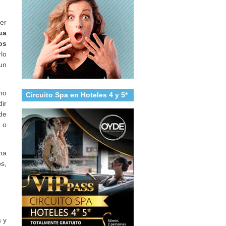
er
ua
os
lo
 un
mo
Circuito Spa en Hoteles 4 y 5*
ir
de
 o
na
s,
a y