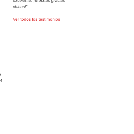
excelente. ¡Muchas gracias
chicos!
"
Ver todos los testimonios
a
44