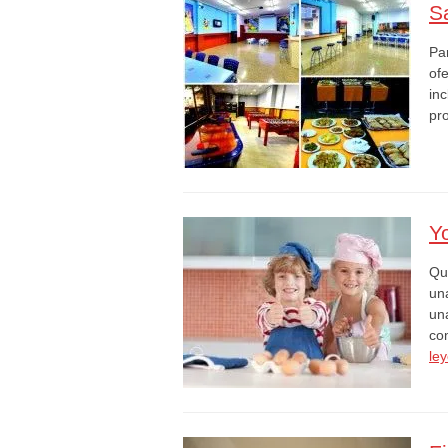
S
Pa
of
in
pr
Yo
Qu
una
un
co
le