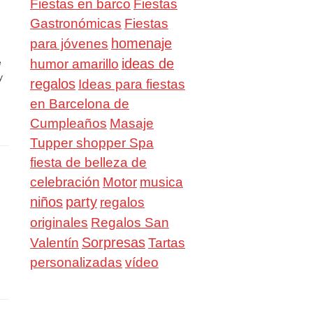
Fiestas en barco
Fiestas
Gastronómicas
Fiestas
homenaje
para jóvenes
ideas de
e
humor amarillo
y
regalos
Ideas para fiestas
en Barcelona de
Cumpleaños
Masaje
Tupper shopper Spa
fiesta de belleza de
celebración
Motor
musica
niños
party
regalos
Regalos San
originales
Valentín
Sorpresas
Tartas
personalizadas
vídeo