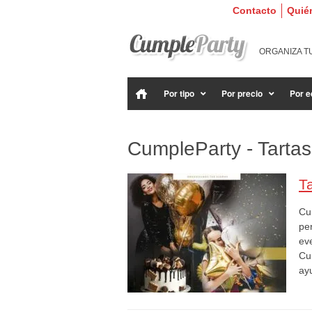
Contacto
Quié
ORGANIZA T
Por tipo
Por precio
Por e
CumpleParty - Tartas
T
Cu
pe
eve
Cu
ay