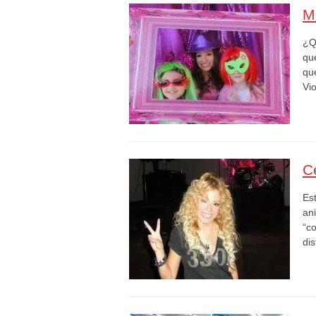
M
¿Q
que
que
Vi
C
Es
an
“c
di