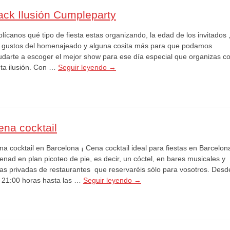
ack Ilusión Cumpleparty
lícanos qué tipo de fiesta estas organizando, la edad de los invitados 
s gustos del homenajeado y alguna cosita más para que podamos
udarte a escoger el mejor show para ese día especial que organizas c
nta ilusión. Con …
Seguir leyendo
→
ena cocktail
na cocktail en Barcelona ¡ Cena cocktail ideal para fiestas en Barcelon
enad en plan picoteo de pie, es decir, un cóctel, en bares musicales y
las privadas de restaurantes que reservaréis sólo para vosotros. Desd
s 21:00 horas hasta las …
Seguir leyendo
→