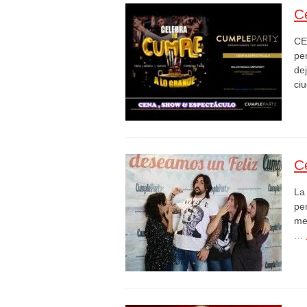
C
CE
pe
de
ci
C
La
pe
me
…