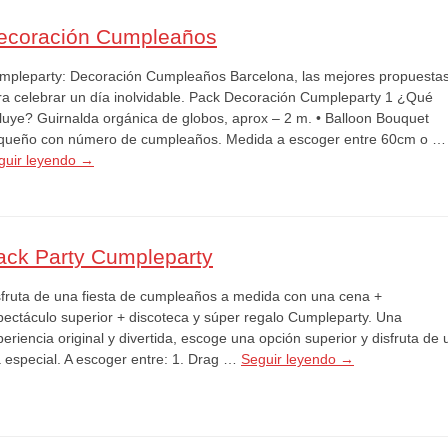
ecoración Cumpleaños
mpleparty: Decoración Cumpleaños Barcelona, las mejores propuesta
ra celebrar un día inolvidable. Pack Decoración Cumpleparty 1 ¿Qué
cluye? Guirnalda orgánica de globos, aprox – 2 m. • Balloon Bouquet
queño con número de cumpleaños. Medida a escoger entre 60cm o …
guir leyendo
→
ack Party Cumpleparty
sfruta de una fiesta de cumpleaños a medida con una cena +
pectáculo superior + discoteca y súper regalo Cumpleparty. Una
eriencia original y divertida, escoge una opción superior y disfruta de 
a especial. A escoger entre: 1. Drag …
Seguir leyendo
→