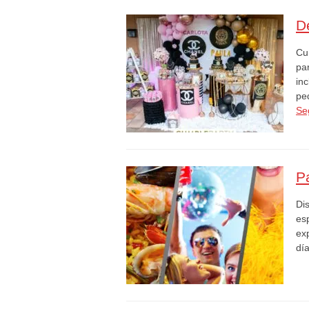
D
Cu
pa
in
pe
Se
P
Di
es
exp
dí