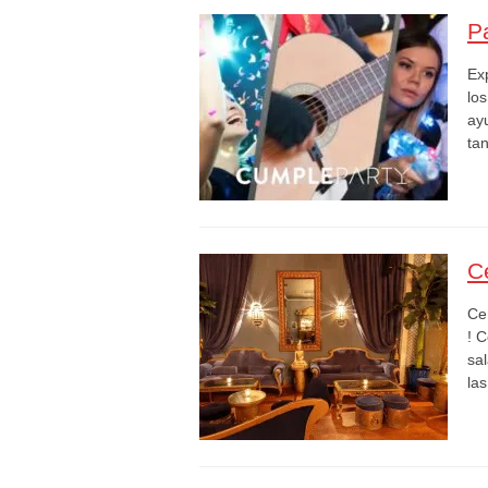
P
Exp
lo
ay
ta
C
Ce
! C
sa
la