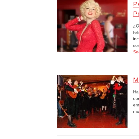
P
P
¿Q
fel
in
so
Se
M
Ha
de
emo
mú