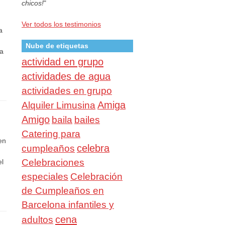
chicos!
"
Ver todos los testimonios
a
Nube de etiquetas
la
actividad en grupo
actividades de agua
actividades en grupo
Amiga
Alquiler Limusina
Amigo
baila
bailes
Catering para
en
celebra
cumpleaños
Celebraciones
el
especiales
Celebración
de Cumpleaños en
Barcelona infantiles y
cena
adultos