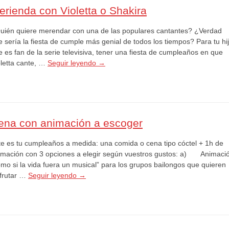
erienda con Violetta o Shakira
uién quiere merendar con una de las populares cantantes? ¿Verdad
 sería la fiesta de cumple más genial de todos los tiempos? Para tu hi
 es fan de la serie televisiva, tener una fiesta de cumpleaños en que
oletta cante, …
Seguir leyendo
→
ena con animación a escoger
te es tu cumpleaños a medida: una comida o cena tipo cóctel + 1h de
imación con 3 opciones a elegir según vuestros gustos: a) Animaci
omo si la vida fuera un musical” para los grupos bailongos que quieren
sfrutar …
Seguir leyendo
→