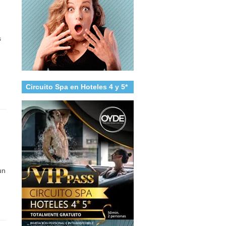
s
Circuito Spa en Hoteles 4 y 5*
un