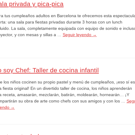
ala privada y pica-pica
ra tus cumpleaños adultos en Barcelona te ofrecemos esta espectacul
erta: una sala para fiestas privadas durante 3 horas con un lunch
cluido. La sala, completamente equipada con equipo de sonido e inclus
oyector, y con mesas y sillas a …
Seguir leyendo
→
 soy Chef: Taller de cocina infantil
e los niños cocinen su propio pastel y menú de cumpleaños, ¡eso sí es
 fiesta original! En un divertido taller de cocina, los niños aprenderán
a receta, amasarán, mezclarán, batirán, moldearán, hornearán… ¡Y
mpartirán su obra de arte como chefs con sus amigos y con los …
Segu
yendo
→