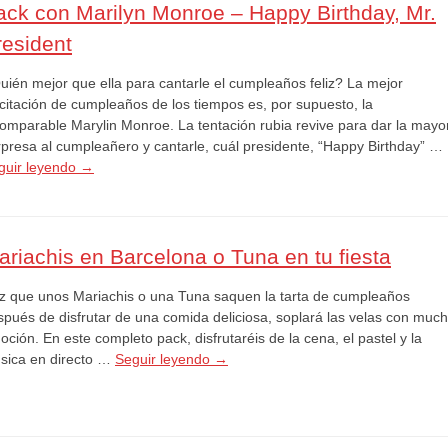
ack con Marilyn Monroe – Happy Birthday, Mr.
resident
uién mejor que ella para cantarle el cumpleaños feliz? La mejor
icitación de cumpleaños de los tiempos es, por supuesto, la
comparable Marylin Monroe. La tentación rubia revive para dar la mayo
rpresa al cumpleañero y cantarle, cuál presidente, “Happy Birthday” …
guir leyendo
→
ariachis en Barcelona o Tuna en tu fiesta
z que unos Mariachis o una Tuna saquen la tarta de cumpleaños
spués de disfrutar de una comida deliciosa, soplará las velas con muc
ción. En este completo pack, disfrutaréis de la cena, el pastel y la
sica en directo …
Seguir leyendo
→