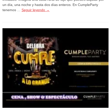
un día, una noche y hasta dos días enteros. En CumpleParty
tenemos …
Seguir leyendo
→