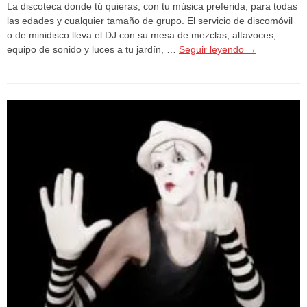
La discoteca donde tú quieras, con tu música preferida, para todas
las edades y cualquier tamaño de grupo. El servicio de discomóvil
o de minidisco lleva el DJ con su mesa de mezclas, altavoces,
equipo de sonido y luces a tu jardín, …
Seguir leyendo
→