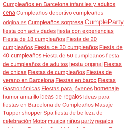
Cumpleaños en Barcelona infantiles y adultos
cena
Cumpleaños deportivo
cumpleaños
CumpleParty
Cumpleaños sorpresa
originales
fiesta con actividades
fiesta con experiencias
Fiesta de 18 cumpleaños
Fiesta de 20
Fiesta de 30 cumpleaños
Fiesta de
cumpleaños
40 cumpleaños
Fiesta de 50 cumpleaños
fiesta
fiesta original
de cumpleaños de adultos
Fiestas
de chicas
Fiestas de cumpleaños
Fiestas de
verano en Barcelona
Fiestas en barco
Fiestas
homenaje
Gastronómicas
Fiestas para jóvenes
ideas de regalos
humor amarillo
Ideas para
fiestas en Barcelona de Cumpleaños
Masaje
Tupper shopper Spa fiesta de belleza de
niños
party
celebración
Motor
musica
regalos