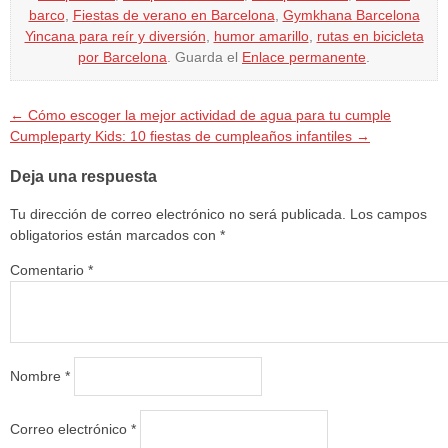
barco
,
Fiestas de verano en Barcelona
,
Gymkhana Barcelona
Yincana para reír y diversión
,
humor amarillo
,
rutas en bicicleta
por Barcelona
. Guarda el
Enlace permanente
.
←
Cómo escoger la mejor actividad de agua para tu cumple
Cumpleparty Kids: 10 fiestas de cumpleaños infantiles
→
Deja una respuesta
Tu dirección de correo electrónico no será publicada.
Los campos
obligatorios están marcados con
*
Comentario
*
Nombre
*
Correo electrónico
*