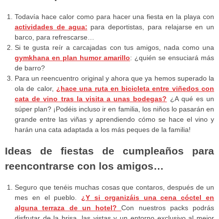
Todavía hace calor como para hacer una fiesta en la playa con
actividades de agua:
para deportistas, para relajarse en un
barco, para refrescarse…
Si te gusta reír a carcajadas con tus amigos, nada como una
gymkhana en plan humor amarillo
: ¿quién se ensuciará más
de barro?
Para un reencuentro original y ahora que ya hemos superado la
ola de calor,
¿hace una ruta en bicicleta entre viñedos con
cata de vino tras la visita a unas bodegas?
¿A qué es un
súper plan? ¡Podéis incluso ir en familia, los niños lo pasarán en
grande entre las viñas y aprendiendo cómo se hace el vino y
harán una cata adaptada a los más peques de la familia!
Ideas de fiestas de cumpleaños para
reencontrarse con los amigos…
Seguro que tenéis muchas cosas que contaros, después de un
mes en el pueblo.
¿Y si organizáis una cena cóctel en
alguna terraza de un hotel?
Con nuestros packs podrás
disfrutar de la brisa, las vistas y un entorno exclusivo al mejor