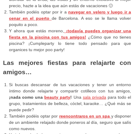
precio, hazte a la idea que aún estás de vacaciones 🙂
También podéis optar por ir a
navegar en velero y luego ir a
cenar en el puerto
de Barcelona. A eso se le llama volver
poquito a poco.
Y ahora que estás moreno,
¡todavía puedes organizar una
fiesta en la piscina con tus amigos!
¿Cómo que no tienes
piscina? ¡Cumpleparty lo tiene todo pensado para que
organices tu mejor poo party!
Las mejores fiestas para relajarte con
amigos…
Si buscas descansar de tus vacaciones y tener un entorno
íntimo donde relajarte y compartir cotilleos con tus amigos,
¡nada como una
beauty party
!
Una
sala privada
para todo el
grupo, tratamientos de belleza, cóctel, karaoke… ¿Qué más se
puede pedir?
También podéis optar por
reencontraros en un spa
y disponer
de un ambiente relajado donde poneros al día, seguro que salís
como nuevos.