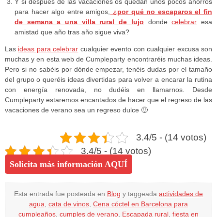
Y si después de las vacaciones os quedan unos pocos ahorros
para hacer algo entre amigos,
¿por qué no escaparos el fin
de semana a una villa rural de lujo
donde
celebrar
esa
amistad que año tras año sigue viva?
Las
ideas para celebrar
cualquier evento con cualquier excusa son
muchas y en esta web de Cumpleparty encontraréis muchas ideas.
Pero si no sabéis por dónde empezar, tenéis dudas por el tamaño
del grupo o queréis ideas divertidas para volver a encarar la rutina
con energía renovada, no dudéis en llamarnos. Desde
Cumpleparty estaremos encantados de hacer que el regreso de las
vacaciones de verano sea un regreso dulce 🙂
3.4/5 - (14 votos)
3.4/5 - (14 votos)
Solicita más información AQUÍ
Esta entrada fue posteada en
Blog
y taggeada
actividades de
agua
,
cata de vinos
,
Cena cóctel en Barcelona para
cumpleaños
,
cumples de verano
,
Escapada rural
,
fiesta en