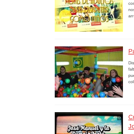
co
no
arr
P
Di
fal
pue
co
C
J