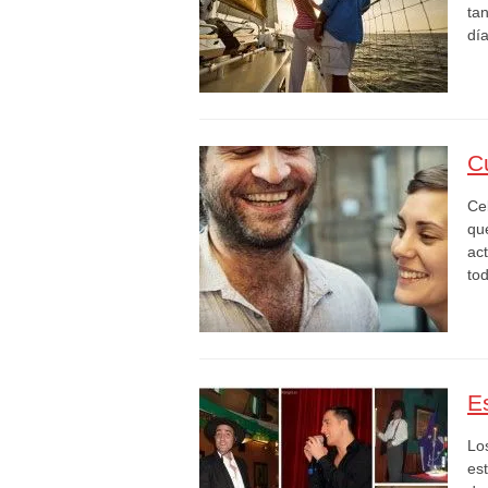
ta
dí
C
Ce
qu
act
to
E
Lo
est