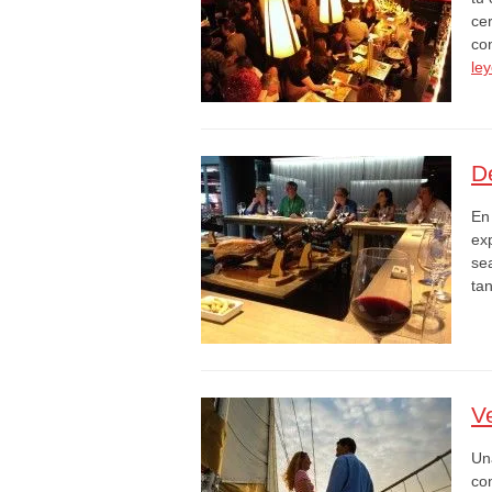
ce
co
le
D
En
ex
se
ta
V
Un
co