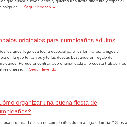
los que busca nuevas ideas, y quieres una fiesta diferente y especial,
e salga de …
Seguir leyendo
→
egalos originales para cumpleaños adultos
dos los años llega esa fecha especial para tus familiares, amigos o
reja en la que te las ves y te las deseas buscando un regalo de
mpleaños. Porque encontrar algo original cada año cuesta trabajo y es
cil resignarse. …
Seguir leyendo
→
Cómo organizar una buena fiesta de
umpleaños?
e toca preparar la fiesta de cumpleaños de un amigo o familiar? Si es a