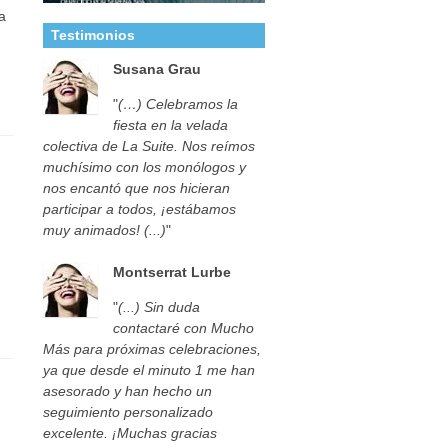
a
Testimonios
Susana Grau
"
(…) Celebramos la
fiesta en la velada
colectiva de La Suite. Nos reímos
muchísimo con los monólogos y
nos encantó que nos hicieran
participar a todos, ¡estábamos
muy animados! (...)
"
Montserrat Lurbe
"
(...) Sin duda
contactaré con Mucho
Más para próximas celebraciones,
ya que desde el minuto 1 me han
asesorado y han hecho un
seguimiento personalizado
excelente. ¡Muchas gracias