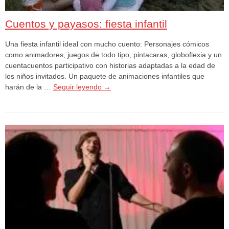
Cuentos y payasos: fiesta infantil
Una fiesta infantil ideal con mucho cuento: Personajes cómicos
como animadores, juegos de todo tipo, pintacaras, globoflexia y un
cuentacuentos participativo con historias adaptadas a la edad de
los niños invitados. Un paquete de animaciones infantiles que
harán de la …
Seguir leyendo
→