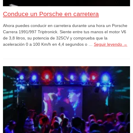
Conduce un Porsche en carretera
Ahora puedes conducir en carretera durante una hora un Porsche
Carrera 1991/997 Triptronick. Siente entre tus manos el motor V6
de 3,8 litros, su potencia de 325CV y comprueba que la
aceleración 0 a 100 Km/h en 4,4 segundos o …
Seguir leyendo
→