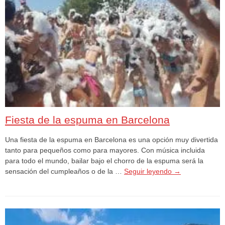
Fiesta de la espuma en Barcelona
Una fiesta de la espuma en Barcelona es una opción muy divertida
tanto para pequeños como para mayores. Con música incluida
para todo el mundo, bailar bajo el chorro de la espuma será la
sensación del cumpleaños o de la …
Seguir leyendo
→