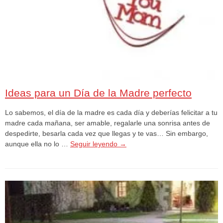
Ideas para un Día de la Madre perfecto
Lo sabemos, el día de la madre es cada día y deberías felicitar a tu
madre cada mañana, ser amable, regalarle una sonrisa antes de
despedirte, besarla cada vez que llegas y te vas… Sin embargo,
aunque ella no lo …
Seguir leyendo
→