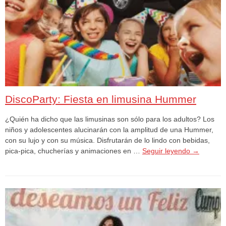
DiscoParty: Fiesta en limusina Hummer
¿Quién ha dicho que las limusinas son sólo para los adultos? Los
niños y adolescentes alucinarán con la amplitud de una Hummer,
con su lujo y con su música. Disfrutarán de lo lindo con bebidas,
pica-pica, chucherías y animaciones en …
Seguir leyendo
→