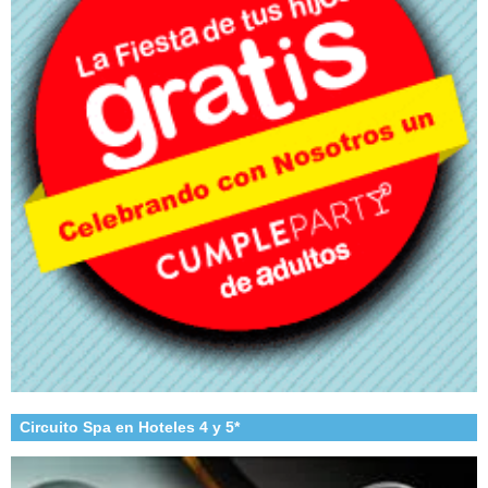
Circuito Spa en Hoteles 4 y 5*