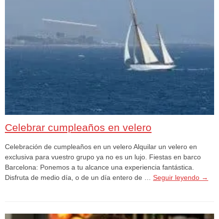
Celebrar cumpleaños en velero
Celebración de cumpleaños en un velero Alquilar un velero en
exclusiva para vuestro grupo ya no es un lujo. Fiestas en barco
Barcelona: Ponemos a tu alcance una experiencia fantástica.
Disfruta de medio día, o de un día entero de …
Seguir leyendo
→