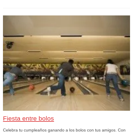
Fiesta entre bolos
Celebra tu cumpleaños ganando a los bolos con tus amigos. Con