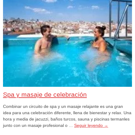
Spa y masaje de celebración
Combinar un circuito de spa y un masaje relajante es una gran
idea para una celebración diferente, llena de bienestar y relax. Una
hora y media de jacuzzi, baños turcos, sauna y piscinas termanles
junto con un masaje profesional o …
Seguir leyendo
→