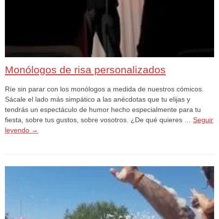
Monólogos de risa personalizados
Ríe sin parar con los monólogos a medida de nuestros cómicos.
Sácale el lado más simpático a las anécdotas que tu elijas y
tendrás un espectáculo de humor hecho especialmente para tu
fiesta, sobre tus gustos, sobre vosotros. ¿De qué quieres …
Seguir
leyendo
→