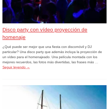
Disco party con vídeo proyección de
homenaje
¿Qué puede ser mejor que una fiesta con discomóvil y DJ
particular? Una disco party que además incluya la proyección de
un vídeo para el homenajeado. Una película montada con los
mejores recuerdos, las fotos más divertidas, las frases más …
Seguir leyendo
→