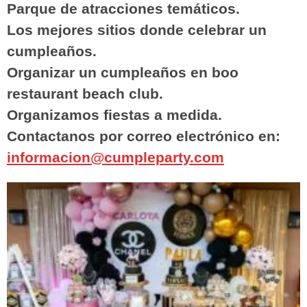
Parque de atracciones temáticos.
Los mejores sitios donde celebrar un
cumpleaños.
Organizar un cumpleaños en boo
restaurant beach club.
Organizamos fiestas a medida.
Contactanos por correo electrónico en:
informacion@cumpleparty.com