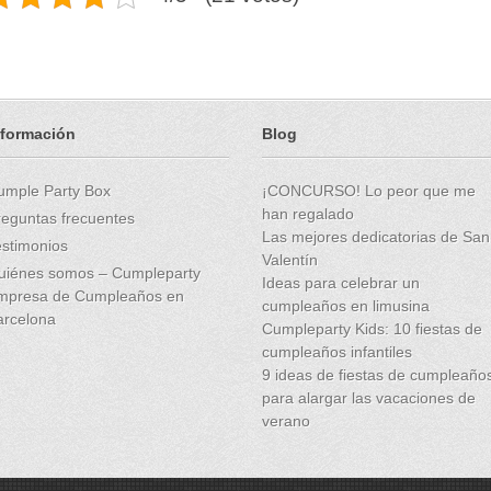
nformación
Blog
umple Party Box
¡CONCURSO! Lo peor que me
han regalado
reguntas frecuentes
Las mejores dedicatorias de San
estimonios
Valentín
uiénes somos – Cumpleparty
Ideas para celebrar un
mpresa de Cumpleaños en
cumpleaños en limusina
arcelona
Cumpleparty Kids: 10 fiestas de
cumpleaños infantiles
9 ideas de fiestas de cumpleaño
para alargar las vacaciones de
verano