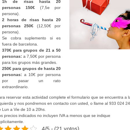
1h de risas hasta 20
personas 150€
(7,5e por
persona).
2 horas de risas hasta 20
personas 250€
(12
,50€ por
persona).
Se cobra suplemento si es
fuera de barcelona.
370€ para grupos de 21 a 50
personas:
a 7,50€ por persona
para los grupos más grandes.
250€ para grupos de hasta 20
personas:
a 10€ por persona
por pasar un rato
extraordinario.
ra reservar esta actividad complete el formulario que se encuentra a l
zquierda y nos pondremos en contacto con usted, o llame al 933 024 2
e Lun a Vie de 10 a 20hs.
os precios indicados no incluyen IVA a menos que se indique
plícitamente.
4/5 - (21 votos)