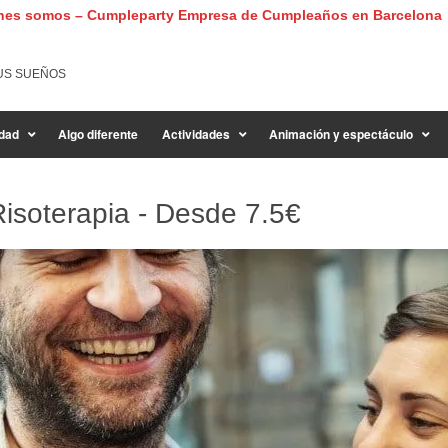
nes somos – Cumpleparty Empresa de Cumpleaños en Barcelona
US SUEÑOS
dad
Algo diferente
Actividades
Animación y espectáculo
Risoterapia - Desde
7.5€