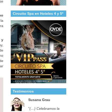
 se
Circuito Spa en Hoteles 4 y 5*
no
la
ara
 y
y,
de
mo
 de
tar
Testimonios
Susana Grau
"
(…) Celebramos la