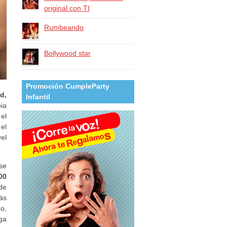
original con TI
Rumbeando
Bollywood star
Promoción CumpleParty
d,
Infantil
pia
 el
 el
vel
se
00
de
ás
o,
ga