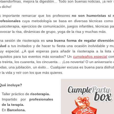
taendorfinas, mejora la digestión… Todo son buenas noticias, ¡a reír
 dicho!
s importante remarcar que los profesores
no son humoristas si 
rofesionales
cuya metodología se basa en diversas técnicas como 
sicoterapia, ejercicios de comunicación, juegos infantiles, técnicas p
ovocar la risa, dinámicas de grupo, yoga de la risa y muchas más.
na sesión de risoterapia es
una buena forma de regalar diversión
alud
a tus invitados y de hacer tu fiesta una ocasión inolvidable y mu
uy especial. ¿A qué esperas para añadir la risoterapia a la lista 
equisitos para tus eventos más sonados? Un
cumpleaños especial
co
s treinta, los cuarenta, los cincuenta… ¡Los noventa! O un aniversario
das, una jubilación, un éxito… Cualquier excusa es buena para disfru
 la vida y reír con los que más quieres.
Qué incluye?
Taller práctico de
risoterapia.
Impartido por
profesionales
de la terapia.
En
Barcelona.