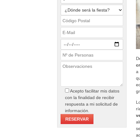
D
c
a 
qu
eq
Acepto facilitar mis datos
gr
con la finalidad de recibir
L
respuesta a mi solicitud de
r
información.
v
a
s
a