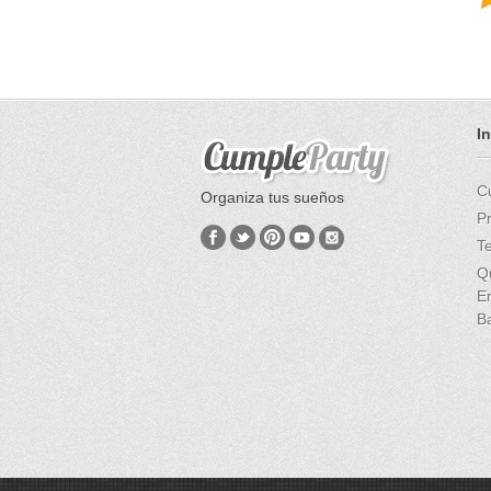
I
C
Organiza tus sueños
P
T
Q
E
B