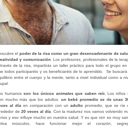
escubre el
poder de la risa como un gran desencadenante de salu
reatividad y comunicación
. Los profesores, profesionales de la tera
través de la risa, impartirás un taller práctico para todo el grupo en
e todos participaréis y os beneficiaréis de lo aprendido. Se buscará
uilibrio entre el cuerpo y la mente, tanto a nivel individual como a ni
upal.
os humanos
son los únicos animales que saben reír.
Los niños 
íen mucho más que los adultos:
un bebé promedio se ríe unas 3
eces al día
en comparación con un
adulto
promedio, que se ríe 
lrededor de
20 veces al día
. Con la madurez nos vamos volviendo m
erios y eso influye mucho en nuestra salud. Y es que reír es muy san
ctiva músculos, hace funcionar mejor el corazón, segre