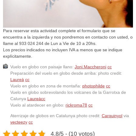
Para reservar esta actividad complete el formulario que se
encuentra a la izquierda y nos pondremos en contacto con usted, o
llame al 933 024 244 de Lun a Vie de 10 a 20hs.
Los precios indicados no incluyen IVA a menos que se indique
explícitamente.
Vuelo en globo con paisaje llano:
Joni.Maccheroni
cc
Preparación del vuelo en globo desde arriba: photo credit:
Laureà
cc
Vuelo en globo en zona de montaña:
photophilde
cc
Vuelo en globo sobrevolando los volcanes de la Garrotxa de
Calunya
Laureà
cc
Vuelo al atardecer en globo:
rickroma78
cc
Aterrizaje de globos en Catalunya photo credit:
Carquinyol
via
vecteezy
cc
4.8/5 - (10 votos)