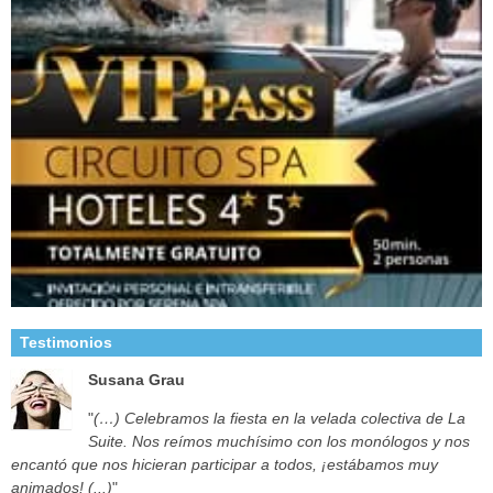
Testimonios
Susana Grau
"
(…) Celebramos la fiesta en la velada colectiva de La
Suite. Nos reímos muchísimo con los monólogos y nos
encantó que nos hicieran participar a todos, ¡estábamos muy
animados! (...)
"