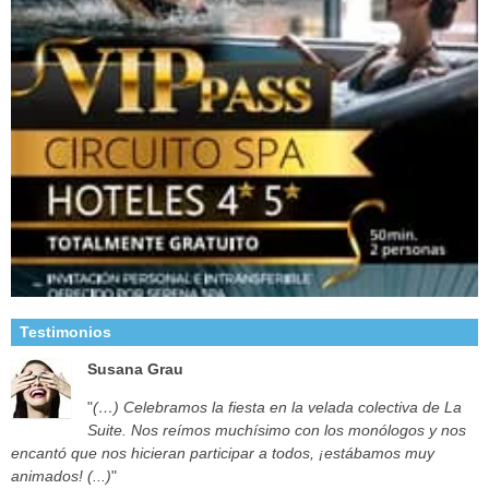
Testimonios
Susana Grau
"
(…) Celebramos la fiesta en la velada colectiva de La
Suite. Nos reímos muchísimo con los monólogos y nos
encantó que nos hicieran participar a todos, ¡estábamos muy
animados! (...)
"