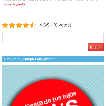
Seguir leyendo
→
4.5/5 - (6 votos)
Buscar:
Promoción CumpleParty Infantil