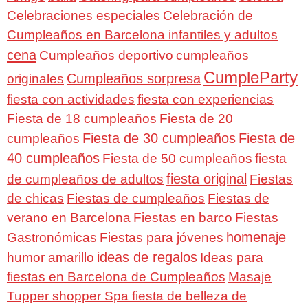
Celebraciones especiales
Celebración de
Cumpleaños en Barcelona infantiles y adultos
cena
Cumpleaños deportivo
cumpleaños
CumpleParty
Cumpleaños sorpresa
originales
fiesta con actividades
fiesta con experiencias
Fiesta de 18 cumpleaños
Fiesta de 20
Fiesta de 30 cumpleaños
Fiesta de
cumpleaños
40 cumpleaños
Fiesta de 50 cumpleaños
fiesta
fiesta original
de cumpleaños de adultos
Fiestas
de chicas
Fiestas de cumpleaños
Fiestas de
verano en Barcelona
Fiestas en barco
Fiestas
homenaje
Gastronómicas
Fiestas para jóvenes
ideas de regalos
humor amarillo
Ideas para
fiestas en Barcelona de Cumpleaños
Masaje
Tupper shopper Spa fiesta de belleza de