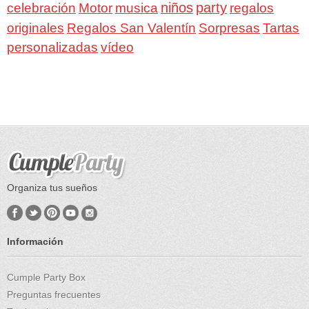
niños
party
celebración
Motor
musica
regalos
Regalos San Valentín
Sorpresas
originales
Tartas
personalizadas
vídeo
Organiza tus sueños
Información
Cumple Party Box
Preguntas frecuentes