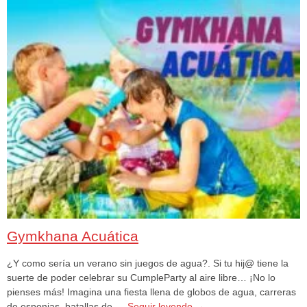
Gymkhana Acuática
¿Y como sería un verano sin juegos de agua?. Si tu hij@ tiene la
suerte de poder celebrar su CumpleParty al aire libre… ¡No lo
pienses más! Imagina una fiesta llena de globos de agua, carreras
de esponjas, batallas de …
Seguir leyendo
→