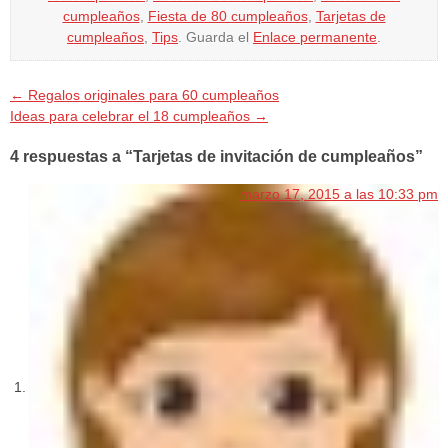
cumpleaños
,
Fiesta de 80 cumpleaños
,
Tarjetas de
cumpleaños
,
Tips
. Guarda el
Enlace permanente
.
←
Regalos originales para 60 cumpleaños
Ideas para celebrar el 18 cumpleaños
→
4 respuestas a “Tarjetas de invitación de cumpleaños”
marzo 17, 2015 a las 10:33 pm