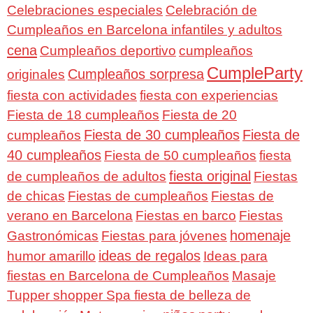
Celebraciones especiales
Celebración de
Cumpleaños en Barcelona infantiles y adultos
cena
Cumpleaños deportivo
cumpleaños
CumpleParty
Cumpleaños sorpresa
originales
fiesta con actividades
fiesta con experiencias
Fiesta de 18 cumpleaños
Fiesta de 20
Fiesta de 30 cumpleaños
Fiesta de
cumpleaños
40 cumpleaños
Fiesta de 50 cumpleaños
fiesta
fiesta original
de cumpleaños de adultos
Fiestas
de chicas
Fiestas de cumpleaños
Fiestas de
verano en Barcelona
Fiestas en barco
Fiestas
homenaje
Gastronómicas
Fiestas para jóvenes
ideas de regalos
humor amarillo
Ideas para
fiestas en Barcelona de Cumpleaños
Masaje
Tupper shopper Spa fiesta de belleza de