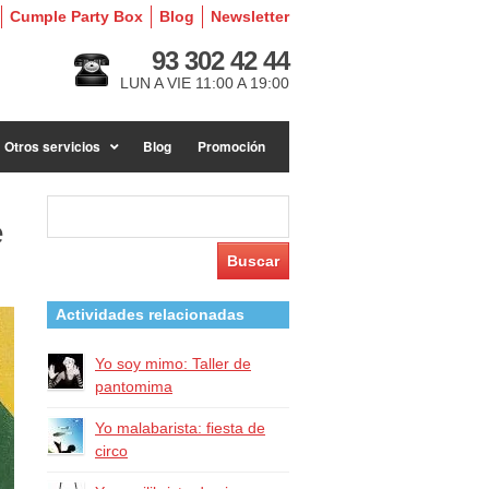
Cumple Party Box
Blog
Newsletter
93 302 42 44
LUN A VIE 11:00 A 19:00
Otros servicios
Blog
Promoción
Buscar:
e
Actividades relacionadas
Yo soy mimo: Taller de
pantomima
Yo malabarista: fiesta de
circo