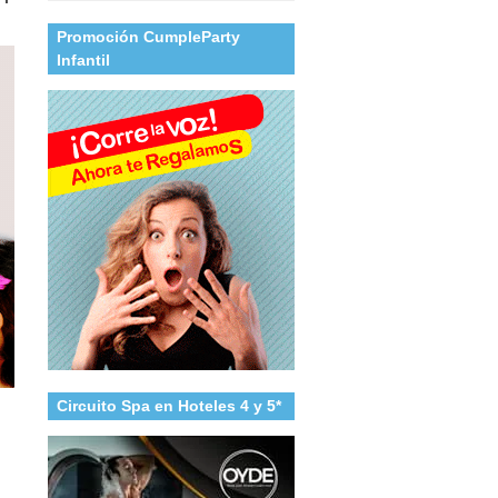
Promoción CumpleParty
Infantil
Circuito Spa en Hoteles 4 y 5*