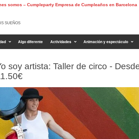
nes somos – Cumpleparty Empresa de Cumpleaños en Barcelona
US SUEÑOS
dad
Algo diferente
Actividades
Animación y espectáculo
o soy artista: Taller de circo - Desd
11.50€