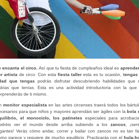
e encanta el circo.
Así que tu fiesta de cumpleaños ideal es
aprender
er artista
de circo. Con esta
fiesta taller
esta es tu ocasión,
tengas 
dad que tengas
podrás disfrutar descubriendo habilidades que 
abías que tenías. Esta es una actividad introductoria con la que 
orprenderás de ti mismo.
n
monitor especialista
en las artes circenses traerá todos los bártu
ecesarios para que niños y mayores aprendáis ser ágiles con la
bola 
quilibrio, el monociclo, los patinetes
especiales para acrobacia
odréis ver el mundo desde arriba subiendo a los
zancos
, ¡ser
igantes! Verás cómo andar, correr y bailar con zancos no es tan fác
omo parece y requiere de mucho equilibrio. Practicarás con el
hula
-h