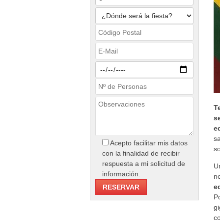
T
s
e
s
Acepto facilitar mis datos
s
con la finalidad de recibir
respuesta a mi solicitud de
U
información.
n
e
P
g
c