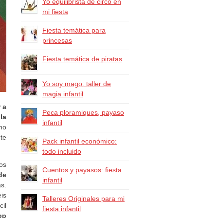
Yo equilibrista de circo en
mi fiesta
Fiesta temática para
princesas
Fiesta temática de piratas
Yo soy mago: taller de
magia infantil
 a
Peca ploramiques, payaso
la
infantil
no
te
Pack infantil económico:
todo incluido
los
Cuentos y payasos: fiesta
de
infantil
s.
éis
Talleres Originales para mi
il
fiesta infantil
op