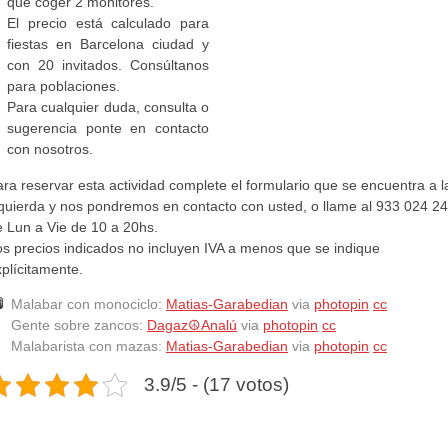
que coger 2 monitores.
El precio está calculado para
fiestas en Barcelona ciudad y
con 20 invitados. Consúltanos
para poblaciones.
Para cualquier duda, consulta o
sugerencia ponte en contacto
con nosotros.
ra reservar esta actividad complete el formulario que se encuentra a l
zquierda y nos pondremos en contacto con usted, o llame al 933 024 2
e Lun a Vie de 10 a 20hs.
os precios indicados no incluyen IVA a menos que se indique
plícitamente.
Malabar con monociclo:
Matias-Garabedian
via
photopin
cc
Gente sobre zancos:
Dagaz☮Analú
via
photopin
cc
Malabarista con mazas:
Matias-Garabedian
via
photopin
cc
3.9/5 - (17 votos)