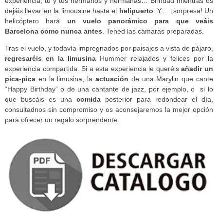
experiencia; tú y tus hermanos y hermanas… Brindad mientras os
dejáis llevar en la limousine hasta el
helipuerto
. Y… ¡sorpresa! Un
helicóptero hará
un vuelo panorámico para que veáis
Barcelona como nunca antes
. Tened las cámaras preparadas.
Tras el vuelo, y todavía impregnados por paisajes a vista de pájaro,
regresaréis en la limusina
Hummer relajados y felices por la
experiencia compartida. Si a esta experiencia le queréis
añadir un
pica-pica
en la limusina, la
actuación
de una Marylin que cante
“Happy Birthday” o de una cantante de jazz, por ejemplo, o si lo
que buscáis es una
comida
posterior para redondear el día,
consultadnos sin compromiso y os aconsejaremos la mejor opción
para ofrecer un regalo sorprendente.