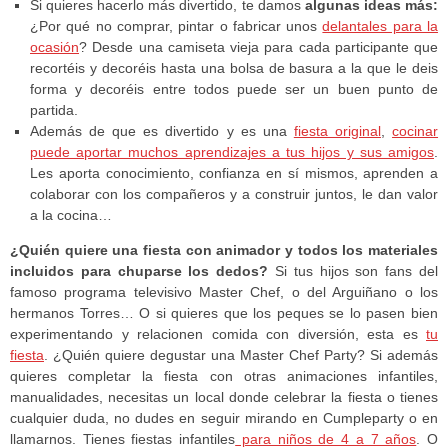
Si quieres hacerlo más divertido, te damos
algunas ideas más:
¿Por qué no comprar, pintar o fabricar unos
delantales para la
ocasión
? Desde una camiseta vieja para cada participante que
recortéis y decoréis hasta una bolsa de basura a la que le deis
forma y decoréis entre todos puede ser un buen punto de
partida.
Además de que es divertido y es una
fiesta original
,
cocinar
puede aportar muchos aprendizajes a tus hijos y sus amigos
.
Les aporta conocimiento, confianza en sí mismos, aprenden a
colaborar con los compañeros y a construir juntos, le dan valor
a la cocina…
¿Quién quiere una fiesta con animador y todos los materiales
incluidos para chuparse los dedos?
Si tus hijos son fans del
famoso programa televisivo Master Chef, o del Arguiñano o los
hermanos Torres… O si quieres que los peques se lo pasen bien
experimentando y relacionen comida con diversión, esta es
tu
fiesta
. ¿Quién quiere degustar una Master Chef Party? Si además
quieres completar la fiesta con otras animaciones infantiles,
manualidades, necesitas un local donde celebrar la fiesta o tienes
cualquier duda, no dudes en seguir mirando en Cumpleparty o en
llamarnos. Tienes fiestas infantiles
para niños de 4 a 7 años
. O