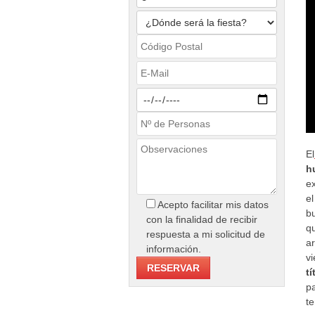
El
h
e
el
Acepto facilitar mis datos
b
con la finalidad de recibir
q
respuesta a mi solicitud de
a
información.
v
tí
p
te