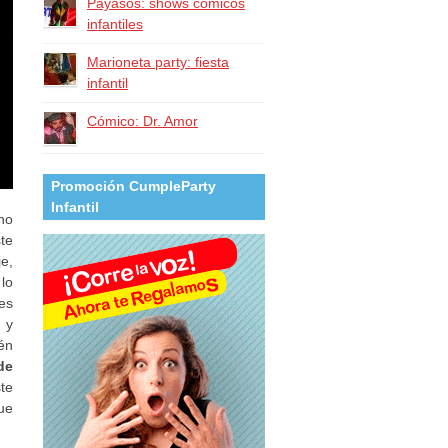
Payasos: shows cómicos
infantiles
Marioneta party: fiesta
infantil
Cómico: Dr. Amor
Promoción CumpleParty
Infantil
ho
te
e,
 lo
es
 y
én
de
te
ue