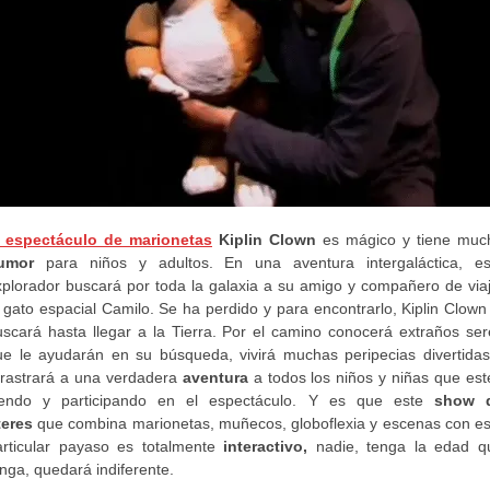
espectáculo de marionetas
Kiplin Clown
es mágico y tiene muc
umor
para niños y adultos. En una aventura intergaláctica, es
xplorador buscará por toda la galaxia a su amigo y compañero de viaj
 gato espacial Camilo. Se ha perdido y para encontrarlo, Kiplin Clown
uscará hasta llegar a la Tierra. Por el camino conocerá extraños ser
ue le ayudarán en su búsqueda, vivirá muchas peripecias divertidas
rrastrará a una verdadera
aventura
a todos los niños y niñas que est
iendo y participando en el espectáculo. Y es que este
show 
teres
que combina marionetas, muñecos, globoflexia y escenas con es
articular payaso es totalmente
interactivo,
nadie, tenga la edad q
nga, quedará indiferente.