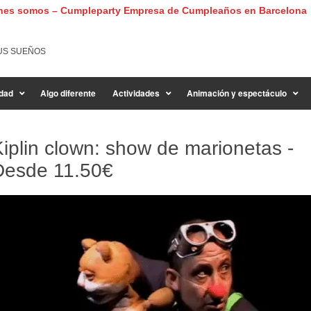
nes somos – Cumpleparty Empresa de Cumpleaños en Barcelona
US SUEÑOS
dad
Algo diferente
Actividades
Animación y espectáculo
iplin clown: show de marionetas -
Desde
11.50€