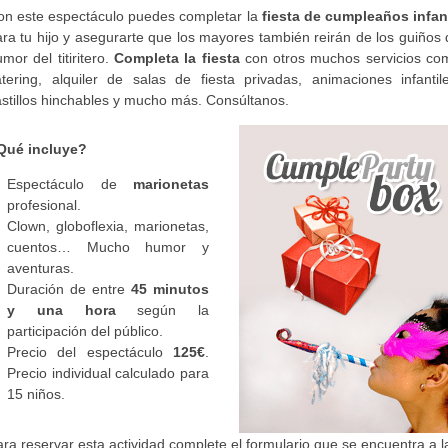
on este espectáculo puedes completar la
fiesta de cumpleaños infant
ra tu hijo y asegurarte que los mayores también reirán de los guiños
mor del titiritero.
Completa la fiesta
con otros muchos servicios co
atering, alquiler de salas de fiesta privadas, animaciones infantile
astillos hinchables y mucho más. Consúltanos.
Qué incluye?
Espectáculo de
marionetas
profesional.
Clown, globoflexia, marionetas,
cuentos… Mucho humor y
aventuras.
Duración de entre
45 minutos
y una hora
según la
participación del público.
Precio del espectáculo
125€
.
Precio individual calculado para
15 niños.
ra reservar esta actividad complete el formulario que se encuentra a l