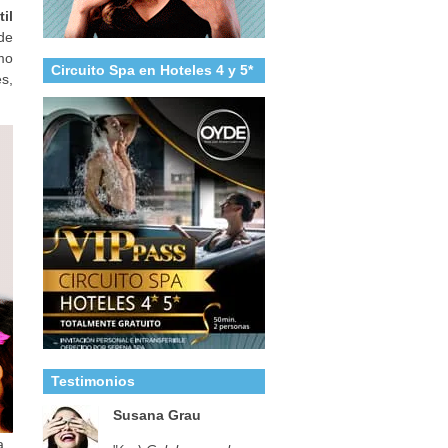
il
 de
mo
Circuito Spa en Hoteles 4 y 5*
s,
Testimonios
Susana Grau
a