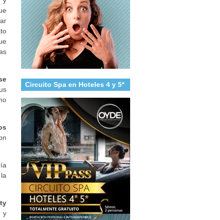
ue
ar
to
ue
as
se
Circuito Spa en Hoteles 4 y 5*
us
mo
os
on
ía
 la
ty
 y