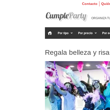
Contacto
Quié
ORGANIZA T
Por tipo
Por precio
Por e
Regala belleza y ris