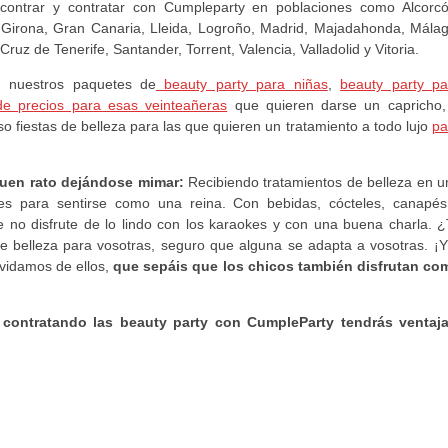
contrar y contratar con Cumpleparty en poblaciones como Alcorcó
 Girona, Gran Canaria, Lleida, Logroño, Madrid, Majadahonda, Málag
uz de Tenerife, Santander, Torrent, Valencia, Valladolid y Vitoria.
 nuestros paquetes de
beauty party para niñas
,
beauty party pa
de precios para esas veinteañeras
que quieren darse un capricho,
uso fiestas de belleza para las que quieren un tratamiento a todo lujo
pa
buen rato dejándose mimar:
Recibiendo tratamientos de belleza en u
les para sentirse como una reina. Con bebidas, cócteles, canapé
o disfrute de lo lindo con los karaokes y con una buena charla. ¿
e belleza para vosotras, seguro que alguna se adapta a vosotras. ¡Y
vidamos de ellos,
que sepáis que los chicos también disfrutan co
contratando las beauty party con CumpleParty tendrás ventaja