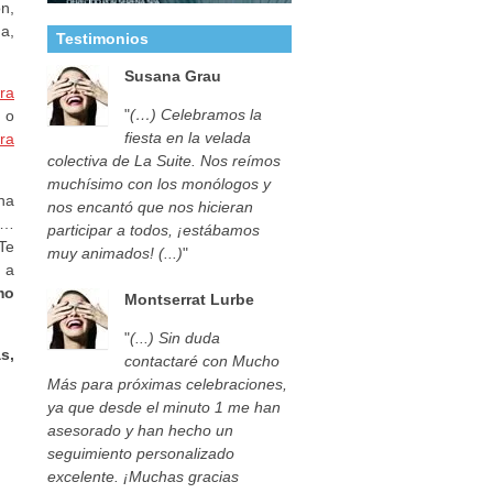
n,
a,
Testimonios
Susana Grau
ra
"
(…) Celebramos la
 o
fiesta en la velada
ra
colectiva de La Suite. Nos reímos
muchísimo con los monólogos y
na
nos encantó que nos hicieran
s…
participar a todos, ¡estábamos
Te
muy animados! (...)
"
 a
mo
Montserrat Lurbe
"
(...) Sin duda
s,
contactaré con Mucho
Más para próximas celebraciones,
ya que desde el minuto 1 me han
asesorado y han hecho un
seguimiento personalizado
excelente. ¡Muchas gracias