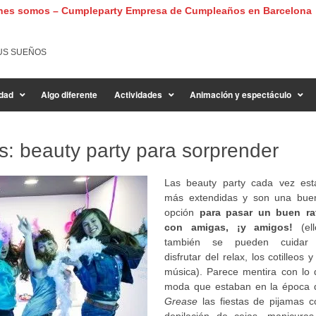
nes somos – Cumpleparty Empresa de Cumpleaños en Barcelona
US SUEÑOS
dad
Algo diferente
Actividades
Animación y espectáculo
as: beauty party para sorprender
Las beauty party cada vez est
más extendidas y son una bue
opción
para pasar un buen ra
con amigas, ¡y amigos!
(ell
también se pueden cuidar
disfrutar del relax, los cotilleos y
música). Parece mentira con lo 
moda que estaban en la época 
Grease
las fiestas de pijamas c
depilación de cejas, manicuras