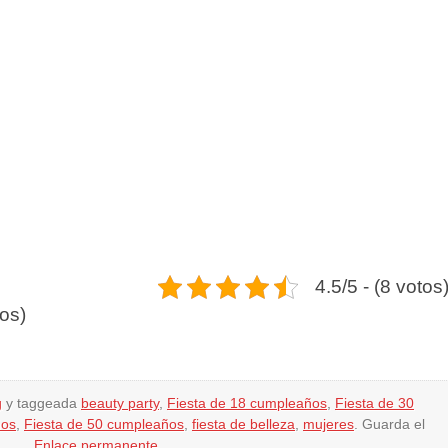
4.5/5 - (8 votos
tos)
g
y taggeada
beauty party
,
Fiesta de 18 cumpleaños
,
Fiesta de 30
ños
,
Fiesta de 50 cumpleaños
,
fiesta de belleza
,
mujeres
. Guarda el
Enlace permanente
.