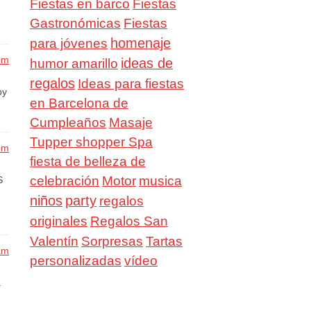
Fiestas en barco
Fiestas
Gastronómicas
Fiestas
homenaje
para jóvenes
 pm
ideas de
humor amarillo
regalos
Ideas para fiestas
by
en Barcelona de
Cumpleaños
Masaje
Tupper shopper Spa
 pm
fiesta de belleza de
celebración
Motor
musica
S
niños
party
regalos
Regalos San
originales
Valentín
Sorpresas
Tartas
am
personalizadas
vídeo
a