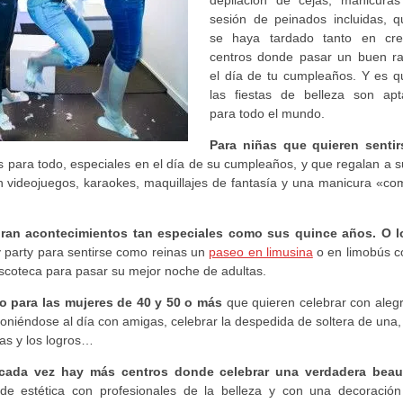
sesión de peinados incluidas, q
se haya tardado tanto en cre
centros donde pasar un buen ra
el día de tu cumpleaños. Y es q
las fiestas de belleza son apt
para todo el mundo.
Para niñas que quieren sentir
 para todo, especiales en el día de su cumpleaños, y que regalan a s
con videojuegos, karaokes, maquillajes de fantasía y una manicura «co
bran acontecimientos tan especiales como sus quince años. O l
 party para sentirse como reinas un
paseo en limusina
o en limobús c
discoteca para pasar su mejor noche de adultas.
so para las mujeres de 40 y 50 o más
que quieren celebrar con alegr
 poniéndose al día con amigas, celebrar la despedida de soltera de una,
tas y los logros…
cada vez hay más centros donde celebrar una verdadera beau
e estética con profesionales de la belleza y con una decoración