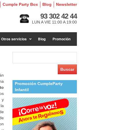
Cumple Party Box
Blog
Newsletter
93 302 42 44
LUN A VIE 11:00 A 19:00
Otros servicios
Blog
Promoción
Buscar:
án
na
Promoción CumpleParty
to
Infantil
os
 y
 la
de
de
on
 y