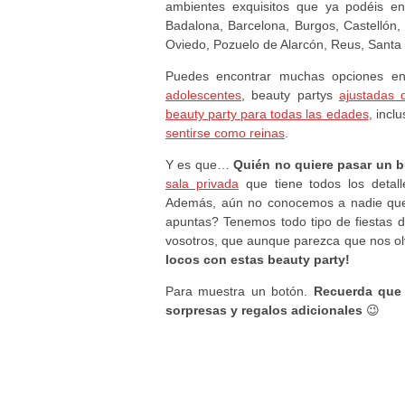
ambientes exquisitos que ya podéis en
Badalona, Barcelona, Burgos, Castellón,
Oviedo, Pozuelo de Alarcón, Reus, Santa Cr
Puedes encontrar muchas opciones en
adolescentes
, beauty partys
ajustadas 
beauty party para todas las edades
, incl
sentirse como reinas
.
Y es que…
Quién no quiere pasar un 
sala privada
que tiene todos los detal
Además, aún no conocemos a nadie que n
apuntas? Tenemos todo tipo de fiestas d
vosotros, que aunque parezca que nos ol
locos con estas beauty party!
Para muestra un botón.
Recuerda que 
sorpresas y regalos adicionales
😉