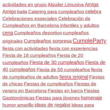
Amiga
actividades en grupo
Alquiler Limusina
Amigo
celebra
baila
Catering para cumpleaños
Celebraciones especiales
Celebración de
Cumpleaños en Barcelona infantiles y adultos
cena
Cumpleaños deportivo
cumpleaños
CumpleParty
Cumpleaños sorpresa
originales
fiesta con actividades
fiesta con experiencias
Fiesta de 18 cumpleaños
Fiesta de 20
Fiesta de 30 cumpleaños
Fiesta de
cumpleaños
40 cumpleaños
Fiesta de 50 cumpleaños
fiesta
fiesta original
de cumpleaños de adultos
Fiestas
de chicas
Fiestas de cumpleaños
Fiestas de
verano en Barcelona
Fiestas en barco
Fiestas
homenaje
Gastronómicas
Fiestas para jóvenes
ideas de regalos
humor amarillo
Ideas para