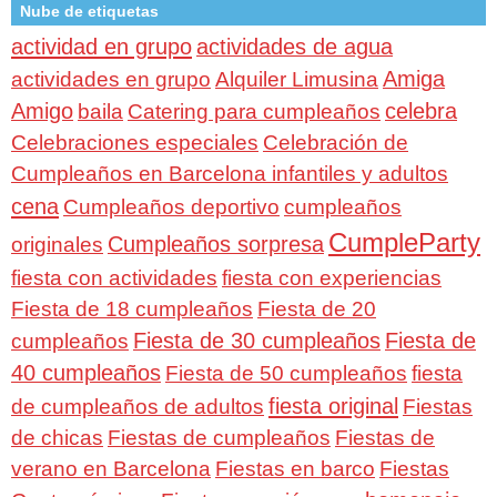
Nube de etiquetas
actividad en grupo
actividades de agua
Amiga
actividades en grupo
Alquiler Limusina
Amigo
celebra
baila
Catering para cumpleaños
Celebraciones especiales
Celebración de
Cumpleaños en Barcelona infantiles y adultos
cena
Cumpleaños deportivo
cumpleaños
CumpleParty
Cumpleaños sorpresa
originales
fiesta con actividades
fiesta con experiencias
Fiesta de 18 cumpleaños
Fiesta de 20
Fiesta de 30 cumpleaños
Fiesta de
cumpleaños
40 cumpleaños
Fiesta de 50 cumpleaños
fiesta
fiesta original
de cumpleaños de adultos
Fiestas
de chicas
Fiestas de cumpleaños
Fiestas de
verano en Barcelona
Fiestas en barco
Fiestas