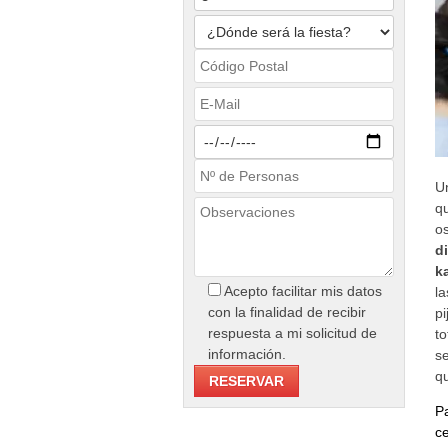
Un
q
o
d
k
Acepto facilitar mis datos
l
con la finalidad de recibir
p
respuesta a mi solicitud de
t
información.
s
qu
P
c