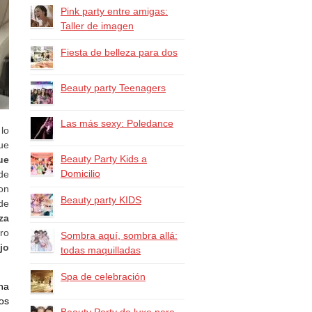
Pink party entre amigas:
Taller de imagen
Fiesta de belleza para dos
Beauty party Teenagers
Las más sexy: Poledance
 lo
ue
Beauty Party Kids a
ue
Domicilio
de
on
Beauty party KIDS
de
za
ro
Sombra aquí, sombra allá:
jo
todas maquilladas
Spa de celebración
na
os