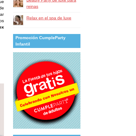
Beauty Party de luxe para
ue
reinas
 de
ar
Relax en el spa de luxe
os
ex
Promoción CumpleParty
Infantil