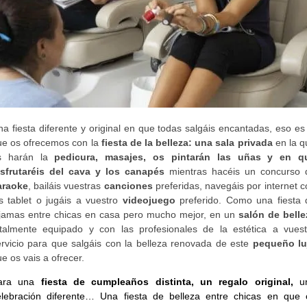
a fiesta diferente y original en que todas salgáis encantadas, eso es
ue os ofrecemos con la
fiesta de la belleza: una sala privada
en la q
s harán la
pedicura, masajes, os pintarán las uñas y en q
isfrutaréis del cava y los canapés
mientras hacéis un concurso 
araoke
, bailáis vuestras
canciones
preferidas, navegáis por internet c
as tablet o jugáis a vuestro
videojuego
preferido. Como una fiesta 
ijamas entre chicas en casa pero mucho mejor, en un
salón de belle
otalmente equipado y con las profesionales de la estética a vuest
ervicio para que salgáis con la belleza renovada de este
pequeño lu
e os vais a ofrecer.
ara una
fiesta de cumpleaños distinta, un regalo original,
u
elebración diferente… Una fiesta de belleza entre chicas en que 