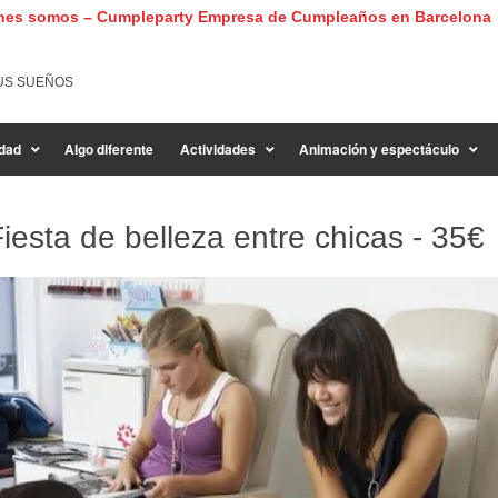
nes somos – Cumpleparty Empresa de Cumpleaños en Barcelona
US SUEÑOS
dad
Algo diferente
Actividades
Animación y espectáculo
iesta de belleza entre chicas -
35€