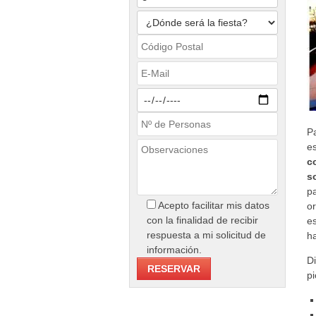
P
e
c
s
p
Acepto facilitar mis datos
or
con la finalidad de recibir
e
respuesta a mi solicitud de
ha
información.
D
pi