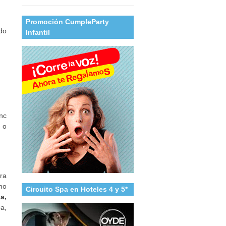
Promoción CumpleParty
do
Infantil
anc
 o
ra
mo
Circuito Spa en Hoteles 4 y 5*
a,
pa,