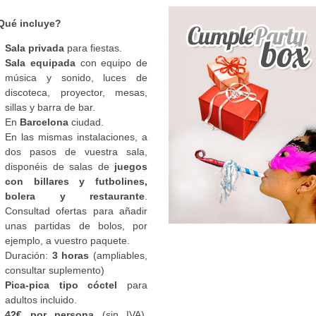
Qué incluye?
Sala privada
para fiestas.
Sala equipada
con equipo de
música y sonido, luces de
discoteca, proyector, mesas,
sillas y barra de bar.
En
Barcelona
ciudad.
En las mismas instalaciones, a
dos pasos de vuestra sala,
disponéis de salas de
juegos
con billares y futbolines,
bolera y restaurante
.
Consultad ofertas para añadir
unas partidas de bolos, por
ejemplo, a vuestro paquete.
Duración:
3 horas
(ampliables,
consultar suplemento)
Pica-pica tipo cóctel
para
adultos incluido.
42€ por persona
(sin IVA).