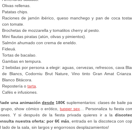
Olivas rellenas.
Patatas chips.
Raciones de jamón ibérico, queso manchego y pan de coca tosta
con tomate.
Brochetas de mozzarella y tomatitos cherry al pesto.
Mini flautas piratas (atún, olivas y pimientos).
Salmón ahumado con crema de eneldo.
Fideuá.
Tortas de bacalao.
Gambas en tempura.
2 bebidas por persona a elegir: aguas, cervezas, refrescos, cava Bl
de Blancs, Codorniu Brut Nature, Vino tinto Gran Amat Crianza
Blanco Bitácora.
Repostería o
tarta
.
Cafés e infusiones.
ñade una animación
desde
180€
suplementarios: clases de baile pa
l grupo, show cómico o erótico,
tupper sex
… Personaliza tu fiesta co
esees. Y si después de la fiesta privada quieres ir a la
discotec
onsulta nuestra oferta: por 6€ más
, entrada en la discoteca con co
l lado de la sala, sin largos y engorrosos desplazamientos!