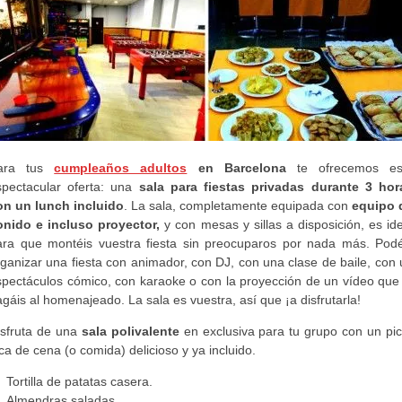
ara tus
cumpleaños adultos
en Barcelona
te ofrecemos es
spectacular oferta: una
sala para fiestas privadas durante 3 hor
on un lunch incluido
. La sala, completamente equipada con
equipo 
onido e incluso proyector,
y con mesas y sillas a disposición, es id
ara que montéis vuestra fiesta sin preocuparos por nada más. Podé
ganizar una fiesta con animador, con DJ, con una clase de baile, con
spectáculos cómico, con karaoke o con la proyección de un vídeo que 
gáis al homenajeado. La sala es vuestra, así que ¡a disfrutarla!
isfruta de una
sala polivalente
en exclusiva para tu grupo con un pic
ca de cena (o comida) delicioso y ya incluido.
Tortilla de patatas casera.
Almendras saladas.