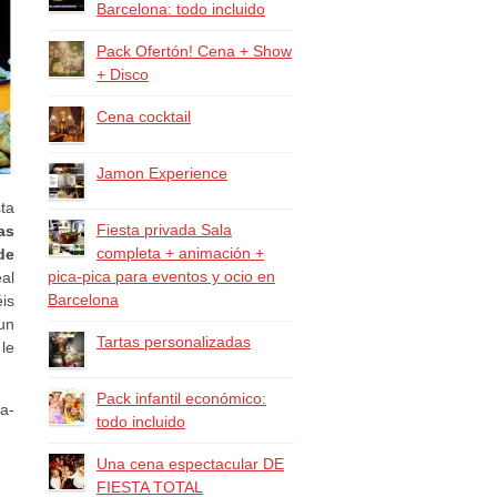
Barcelona: todo incluido
Pack Ofertón! Cena + Show
+ Disco
Cena cocktail
Jamon Experience
ta
Fiesta privada Sala
as
completa + animación +
de
pica-pica para eventos y ocio en
eal
Barcelona
is
 un
Tartas personalizadas
le
Pack infantil económico:
a-
todo incluido
Una cena espectacular DE
FIESTA TOTAL