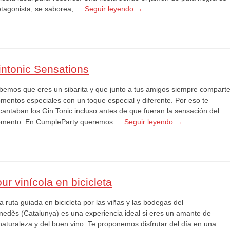
otagonista, se saborea, …
Seguir leyendo
→
intonic Sensations
bemos que eres un sibarita y que junto a tus amigos siempre compart
mentos especiales con un toque especial y diferente. Por eso te
cantaban los Gin Tonic incluso antes de que fueran la sensación del
mento. En CumpleParty queremos …
Seguir leyendo
→
ur vinícola en bicicleta
 ruta guiada en bicicleta por las viñas y las bodegas del
nedès (Catalunya) es una experiencia ideal si eres un amante de
 naturaleza y del buen vino. Te proponemos disfrutar del día en una