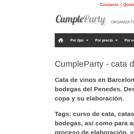
Contacto
Quié
ORGANIZA T
Por tipo
Por precio
Por e
CumpleParty - cata d
Cata de vinos en Barcelona
bodegas del Penedes. Des
copa y su elaboración.
Tags: curso de cata, catas 
bodegas, así como para ap
proceso de elaboración, v