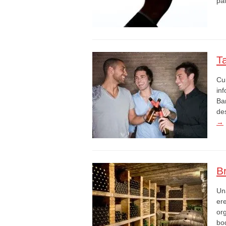
pa
T
Cu
in
Ba
de
→
B
Un
er
org
bo