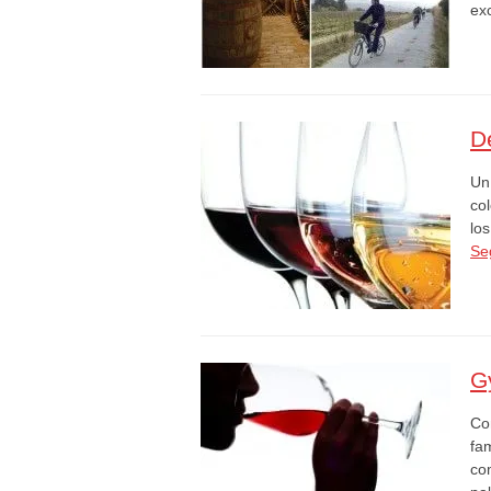
ex
De
Un 
co
lo
Se
G
Co
fa
co