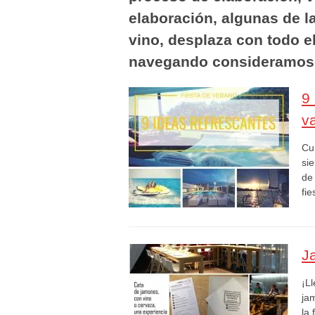
elaboración, algunas de 
vino, desplaza con todo el
navegando consideramos q
9
v
Cu
si
de
fi
J
¡L
ja
la 