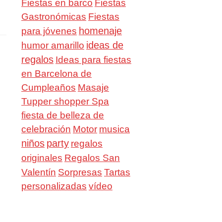
Fiestas en barco
Fiestas
Gastronómicas
Fiestas
homenaje
para jóvenes
ideas de
humor amarillo
regalos
Ideas para fiestas
en Barcelona de
Cumpleaños
Masaje
Tupper shopper Spa
fiesta de belleza de
celebración
Motor
musica
niños
party
regalos
Regalos San
originales
Valentín
Sorpresas
Tartas
personalizadas
vídeo