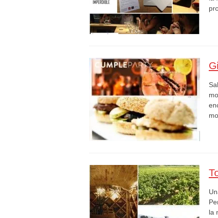
pr
G
Sa
mo
en
mo
To
Una
Pe
la