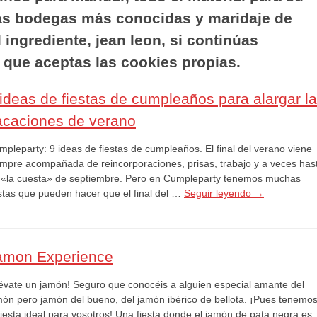
las bodegas más conocidas y maridaje de
 ingrediente, jean leon, si continúas
ue aceptas las cookies propias.
 ideas de fiestas de cumpleaños para alargar l
acaciones de verano
mpleparty: 9 ideas de fiestas de cumpleaños. El final del verano viene
empre acompañada de reincorporaciones, prisas, trabajo y a veces has
 «la cuesta» de septiembre. Pero en Cumpleparty tenemos muchas
estas que pueden hacer que el final del …
Seguir leyendo
→
amon Experience
lévate un jamón! Seguro que conocéis a alguien especial amante del
món pero jamón del bueno, del jamón ibérico de bellota. ¡Pues tenemo
fiesta ideal para vosotros! Una fiesta donde el jamón de pata negra es