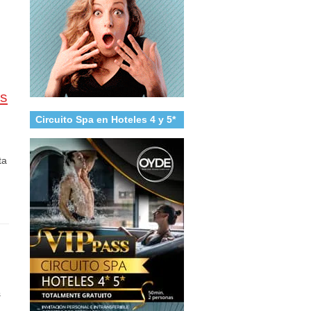
as
Circuito Spa en Hoteles 4 y 5*
ta
s