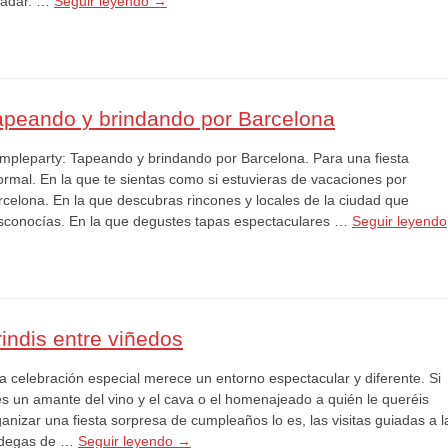
ladar. …
Seguir leyendo
→
apeando y brindando por Barcelona
mpleparty: Tapeando y brindando por Barcelona. Para una fiesta
formal. En la que te sientas como si estuvieras de vacaciones por
rcelona. En la que descubras rincones y locales de la ciudad que
sconocías. En la que degustes tapas espectaculares …
Seguir leyendo
rindis entre viñedos
a celebración especial merece un entorno espectacular y diferente. Si
es un amante del vino y el cava o el homenajeado a quién le queréis
anizar una fiesta sorpresa de cumpleaños lo es, las visitas guiadas a l
degas de …
Seguir leyendo
→