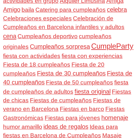
Amiga
actividades en grupo
Alquiler Limusina
Amigo
celebra
baila
Catering para cumpleaños
Celebraciones especiales
Celebración de
Cumpleaños en Barcelona infantiles y adultos
cena
Cumpleaños deportivo
cumpleaños
CumpleParty
Cumpleaños sorpresa
originales
fiesta con actividades
fiesta con experiencias
Fiesta de 18 cumpleaños
Fiesta de 20
Fiesta de 30 cumpleaños
Fiesta de
cumpleaños
40 cumpleaños
Fiesta de 50 cumpleaños
fiesta
fiesta original
de cumpleaños de adultos
Fiestas
de chicas
Fiestas de cumpleaños
Fiestas de
verano en Barcelona
Fiestas en barco
Fiestas
homenaje
Gastronómicas
Fiestas para jóvenes
ideas de regalos
humor amarillo
Ideas para
fiestas en Barcelona de Cumpleaños
Masaje