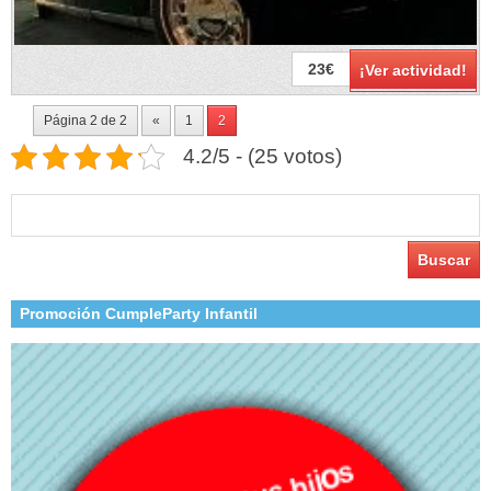
23€
¡Ver actividad!
Página 2 de 2
«
1
2
4.2/5 - (25 votos)
Buscar:
Promoción CumpleParty Infantil