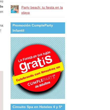
ro
de
Party beach: tu fiesta en la
en
playa
una
Promoción CumpleParty
s
!
Infantil
Circuito Spa en Hoteles 4 y 5*