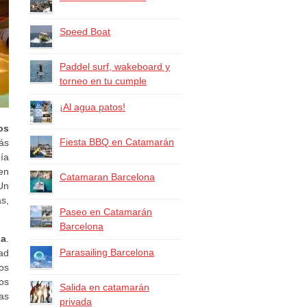
Speed Boat
Paddel surf, wakeboard y
torneo en tu cumple
¡Al agua patos!
os
Fiesta BBQ en Catamarán
ás
ía
en
Catamaran Barcelona
Un
as,
Paseo en Catamarán
Barcelona
na
.
Parasailing Barcelona
dad
os
os
Salida en catamarán
as
privada