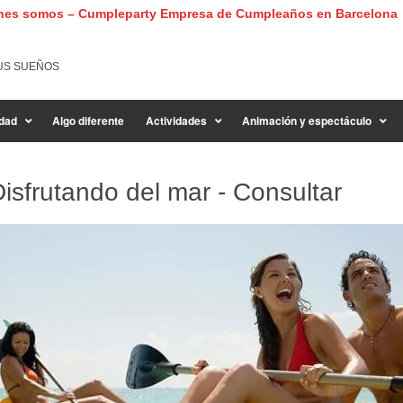
nes somos – Cumpleparty Empresa de Cumpleaños en Barcelona
US SUEÑOS
dad
Algo diferente
Actividades
Animación y espectáculo
isfrutando del mar - Consultar