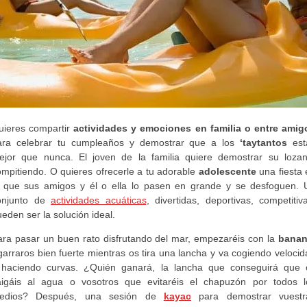
uieres compartir
actividades y emociones en familia o entre amig
ara celebrar tu cumpleaños y demostrar que a los
‘taytantos
est
ejor que nunca. El joven de la familia quiere demostrar su lozan
ompitiendo. O quieres ofrecerle a tu adorable
adolescente
una fiesta 
a que sus amigos y él o ella lo pasen en grande y se desfoguen. 
onjunto de
actividades acuáticas
, divertidas, deportivas, competitiv
eden ser la solución ideal.
ara pasar un buen rato disfrutando del mar, empezaréis con la
bana
arraros bien fuerte mientras os tira una lancha y va cogiendo veloci
 haciendo curvas. ¿Quién ganará, la lancha que conseguirá que 
aigáis al agua o vosotros que evitaréis el chapuzón por todos l
edios? Después, una sesión de
kayac
para demostrar vuestr