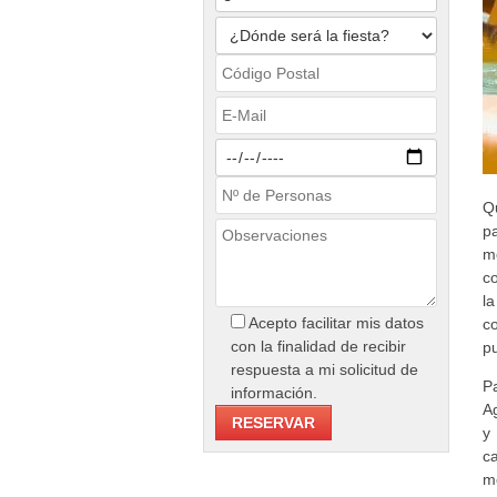
Q
p
m
c
l
Acepto facilitar mis datos
c
con la finalidad de recibir
pu
respuesta a mi solicitud de
P
información.
Ag
y
c
m