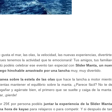
 gusta el mar, las olas, la velocidad, las nuevas experiencias, divertir
Pues tenemos la actividad que te emocionará! Tus amigos, tus familiar
 tú podéis celebrar ese evento tan especial con
Slider Manta, un nue
uego hinchable arrastrado por una lancha
muy, muy divertido.
lanea sobre la estela de las olas
que hace la lancha a motor mientr
tentas mantener el equilibrio sobre la manta. ¿Parece fácil? No te d
ngañar y agárrate bien, el primero que se suelte y caiga de la manta 
r, ¡pierde!
or 25€ por persona podéis
juntar la experiencia de la Slider Manta
na hora de kayac
para relajaros o para competir. Y si después de ta