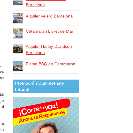
Barcelona
Alquiler velero Barcelona
Catamaran Lloret de Mar
Alquiler Harley Davidson
Barcelona​
Fiesta BBQ en Catamarán
te…
es
vo
Promoción CumpleParty
Infantil
as
eje
al
 a
nta