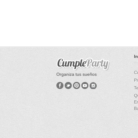
I
C
Organiza tus sueños
P
T
Q
E
B