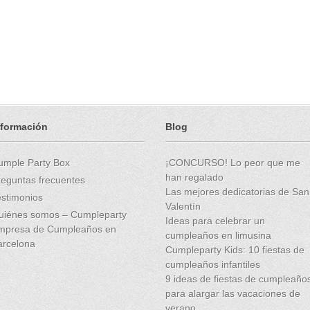
nformación
Blog
umple Party Box
¡CONCURSO! Lo peor que me
han regalado
reguntas frecuentes
Las mejores dedicatorias de San
estimonios
Valentín
uiénes somos – Cumpleparty
Ideas para celebrar un
mpresa de Cumpleaños en
cumpleaños en limusina
arcelona
Cumpleparty Kids: 10 fiestas de
cumpleaños infantiles
9 ideas de fiestas de cumpleaño
para alargar las vacaciones de
verano