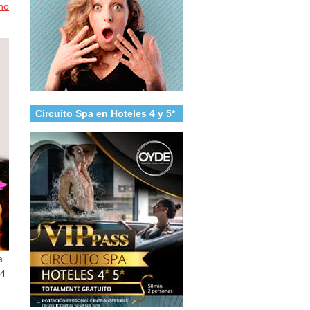
no
Circuito Spa en Hoteles 4 y 5*
a
44