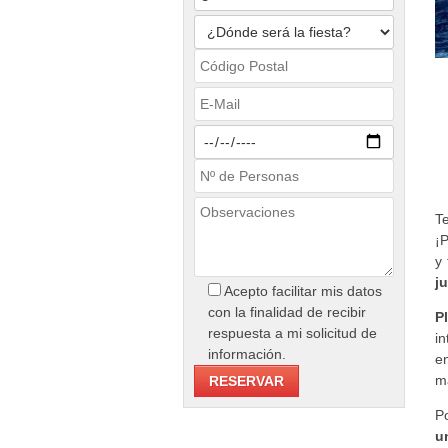
Te
¡
y
j
Acepto facilitar mis datos
con la finalidad de recibir
P
respuesta a mi solicitud de
in
información.
e
ma
P
u