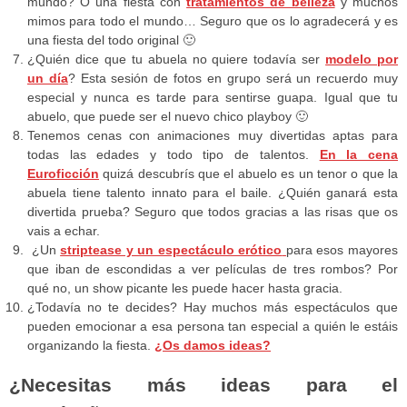
mundo? O una fiesta con
tratamientos de belleza
y muchos
mimos para todo el mundo… Seguro que os lo agradecerá y es
una fiesta del todo original 🙂
¿Quién dice que tu abuela no quiere todavía ser
modelo por
un día
? Esta sesión de fotos en grupo será un recuerdo muy
especial y nunca es tarde para sentirse guapa. Igual que tu
abuelo, que puede ser el nuevo chico playboy 🙂
Tenemos cenas con animaciones muy divertidas aptas para
todas las edades y todo tipo de talentos.
En la cena
Euroficción
quizá descubrís que el abuelo es un tenor o que la
abuela tiene talento innato para el baile. ¿Quién ganará esta
divertida prueba? Seguro que todos gracias a las risas que os
vais a echar.
¿Un
striptease y un espectáculo erótico
para esos mayores
que iban de escondidas a ver películas de tres rombos? Por
qué no, un show picante les puede hacer hasta gracia.
¿Todavía no te decides? Hay muchos más espectáculos que
pueden emocionar a esa persona tan especial a quién le estáis
organizando la fiesta.
¿Os damos ideas?
¿Necesitas más ideas para el