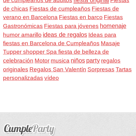
de cumpleaños de adultos
Fiestas
de chicas
Fiestas de cumpleaños
Fiestas de
verano en Barcelona
Fiestas en barco
Fiestas
homenaje
Gastronómicas
Fiestas para jóvenes
ideas de regalos
humor amarillo
Ideas para
fiestas en Barcelona de Cumpleaños
Masaje
Tupper shopper Spa fiesta de belleza de
niños
party
celebración
Motor
musica
regalos
Regalos San Valentín
Sorpresas
originales
Tartas
personalizadas
vídeo