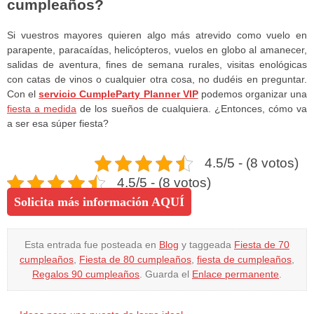
cumpleaños?
Si vuestros mayores quieren algo más atrevido como vuelo en
parapente, paracaídas, helicópteros, vuelos en globo al amanecer,
salidas de aventura, fines de semana rurales, visitas enológicas
con catas de vinos o cualquier otra cosa, no dudéis en preguntar.
Con el
servicio CumpleParty Planner VIP
podemos organizar una
fiesta a medida
de los sueños de cualquiera. ¿Entonces, cómo va
a ser esa súper fiesta?
4.5/5 - (8 votos)
4.5/5 - (8 votos)
Solicita más información AQUÍ
Esta entrada fue posteada en
Blog
y taggeada
Fiesta de 70
cumpleaños
,
Fiesta de 80 cumpleaños
,
fiesta de cumpleaños
,
Regalos 90 cumpleaños
. Guarda el
Enlace permanente
.