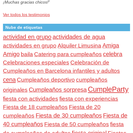
¡Muchas gracias chicos!
"
Ver todos los testimonios
Nube de etiquetas
actividad en grupo
actividades de agua
Amiga
actividades en grupo
Alquiler Limusina
Amigo
celebra
baila
Catering para cumpleaños
Celebraciones especiales
Celebración de
Cumpleaños en Barcelona infantiles y adultos
cena
Cumpleaños deportivo
cumpleaños
CumpleParty
Cumpleaños sorpresa
originales
fiesta con actividades
fiesta con experiencias
Fiesta de 18 cumpleaños
Fiesta de 20
Fiesta de 30 cumpleaños
Fiesta de
cumpleaños
40 cumpleaños
Fiesta de 50 cumpleaños
fiesta
fiesta original