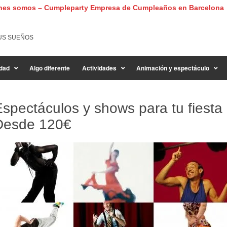
nes somos – Cumpleparty Empresa de Cumpleaños en Barcelona
US SUEÑOS
dad
Algo diferente
Actividades
Animación y espectáculo
spectáculos y shows para tu fiesta 
Desde
120€