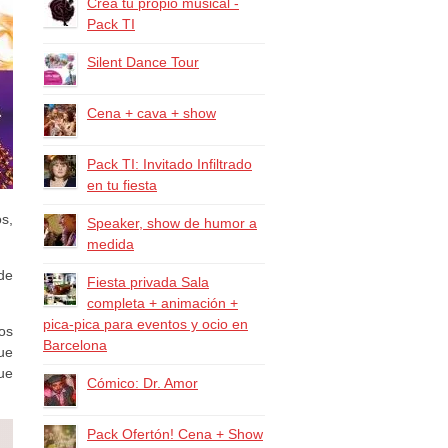
Crea tu propio musical -
Pack TI
Silent Dance Tour
Cena + cava + show
Pack TI: Invitado Infiltrado
en tu fiesta
s,
Speaker, show de humor a
medida
 de
Fiesta privada Sala
completa + animación +
pica-pica para eventos y ocio en
os
Barcelona
ue
ue
Cómico: Dr. Amor
Pack Ofertón! Cena + Show