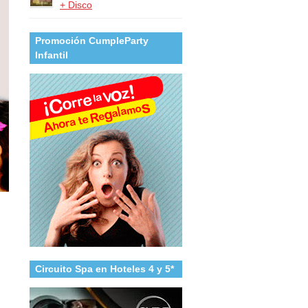
+ Disco
Promoción CumpleParty
Infantil
Circuito Spa en Hoteles 4 y 5*