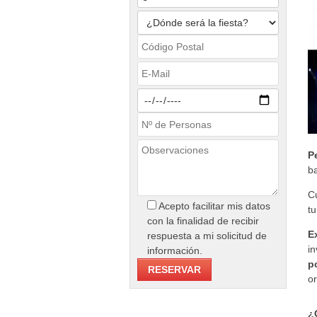
P
b
Cu
Acepto facilitar mis datos
tu
con la finalidad de recibir
E
respuesta a mi solicitud de
i
información.
p
or
¿