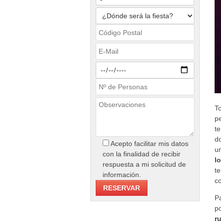
T
p
t
d
Acepto facilitar mis datos
u
con la finalidad de recibir
l
respuesta a mi solicitud de
t
información.
c
P
p
r