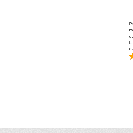
Pa
i
d
L
ex