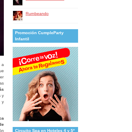
Rumbeando
Promoción CumpleParty
Infantil
 a
ue
er
as
ás
 y
 y
ca
de
ón
Circuito Spa en Hoteles 4 y 5*