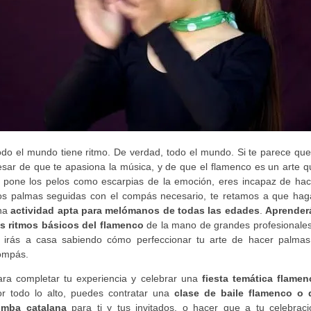
odo el mundo tiene ritmo. De verdad, todo el mundo. Si te parece que
esar de que te apasiona la música, y de que el flamenco es un arte q
e pone los pelos como escarpias de la emoción, eres incapaz de hac
os palmas seguidas con el compás necesario, te retamos a que hag
na
actividad apta para melómanos de todas las edades
.
Aprender
os ritmos básicos del flamenco
de la mano de grandes profesionales
e irás a casa sabiendo cómo perfeccionar tu arte de hacer palmas
ompás.
ara completar tu experiencia y celebrar una
fiesta temática flamen
or todo lo alto, puedes contratar una
clase de baile flamenco o 
umba catalana
para ti y tus invitados, o hacer que a tu celebraci