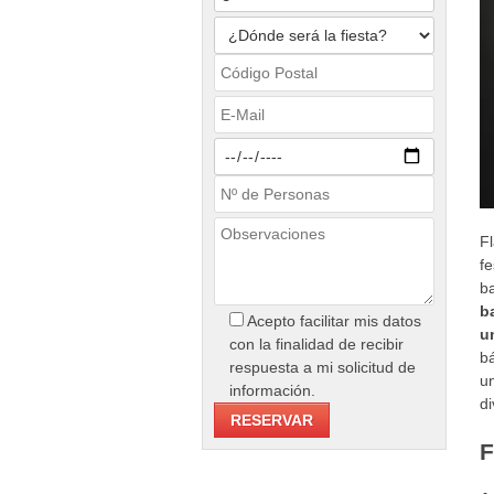
F
f
b
b
Acepto facilitar mis datos
u
con la finalidad de recibir
bá
respuesta a mi solicitud de
u
información.
di
F