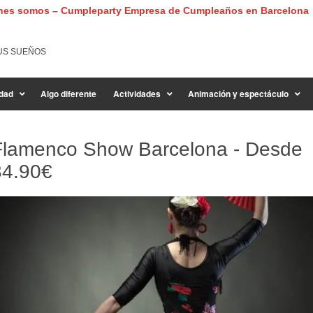
nes somos – Cumpleparty Empresa de Cumpleaños en Barcelona
US SUEÑOS
dad
Algo diferente
Actividades
Animación y espectáculo
Flamenco Show Barcelona - Desde
34.90€