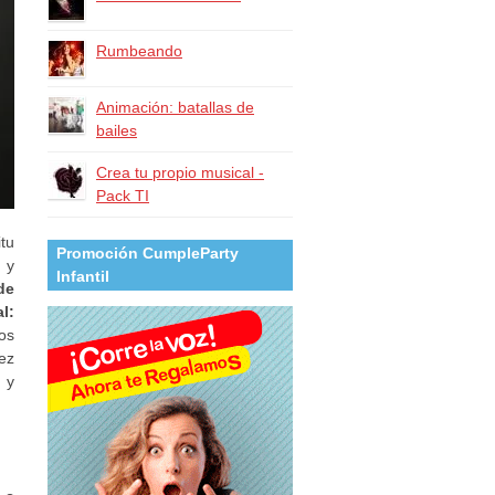
Rumbeando
Animación: batallas de
bailes
Crea tu propio musical -
Pack TI
tu
Promoción CumpleParty
 y
Infantil
de
l:
os
vez
 y