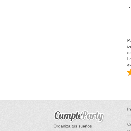
Pa
i
d
L
ex
I
C
Organiza tus sueños