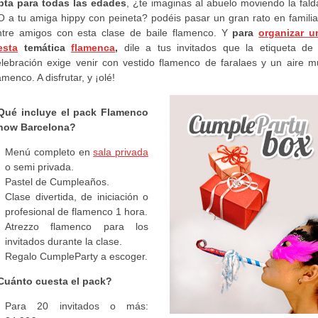
pta para todas las edades
, ¿te imaginas al abuelo moviendo la fald
O a tu amiga hippy con peineta? podéis pasar un gran rato en familia
ntre amigos con esta clase de baile flamenco. Y
para
organizar u
esta
temática
flamenca
,
dile a tus invitados que la etiqueta de 
elebración exige venir con vestido flamenco de faralaes y un aire m
amenco. A disfrutar, y ¡olé!
Qué
incluye el pack Flamenco
how Barcelona?
Menú completo en
sala privada
o semi privada.
Pastel de Cumpleaños.
Clase divertida, de iniciación o
profesional de flamenco 1 hora.
Atrezzo flamenco para los
invitados durante la clase.
Regalo CumpleParty a escoger.
Cuánto
cuesta el pack?
Para 20 invitados o más: