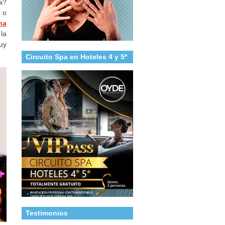
a?
 o
na
la
uy
Circuito Spa en Hoteles 4 y 5*
Testimonios