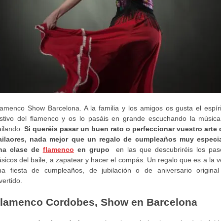
lamenco Show Barcelona. A la familia y los amigos os gusta el espíri
estivo del flamenco y os lo pasáis en grande escuchando la música
ailando.
Si queréis pasar un buen rato o perfeccionar vuestro arte 
ailaores, nada mejor que un regalo de cumpleaños muy especia
na clase de
flamenco
en grupo
en las que descubriréis los pas
sicos del baile, a zapatear y hacer el compás. Un regalo que es a la 
na fiesta de cumpleaños, de jubilación o de aniversario original
vertido.
lamenco Cordobes, Show en Barcelona