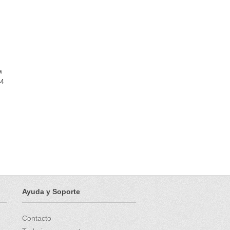
a
44
Ayuda y Soporte
Contacto