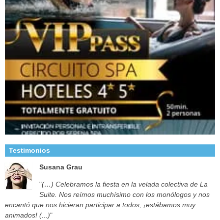
Testimonios
Susana Grau
"
(…) Celebramos la fiesta en la velada colectiva de La
Suite. Nos reímos muchísimo con los monólogos y nos
encantó que nos hicieran participar a todos, ¡estábamos muy
animados! (...)
"