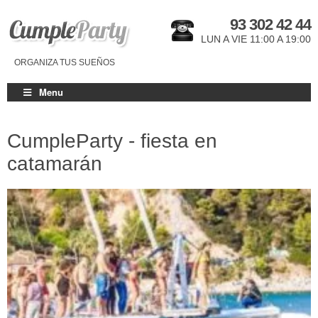
93 302 42 44
LUN A VIE 11:00 A 19:00
ORGANIZA TUS SUEÑOS
Menu
CumpleParty - fiesta en
catamarán