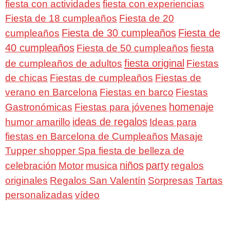
fiesta con actividades
fiesta con experiencias
Fiesta de 18 cumpleaños
Fiesta de 20
Fiesta de 30 cumpleaños
Fiesta de
cumpleaños
40 cumpleaños
Fiesta de 50 cumpleaños
fiesta
fiesta original
de cumpleaños de adultos
Fiestas
de chicas
Fiestas de cumpleaños
Fiestas de
verano en Barcelona
Fiestas en barco
Fiestas
homenaje
Gastronómicas
Fiestas para jóvenes
ideas de regalos
humor amarillo
Ideas para
fiestas en Barcelona de Cumpleaños
Masaje
Tupper shopper Spa fiesta de belleza de
niños
party
celebración
Motor
musica
regalos
Regalos San Valentín
Sorpresas
originales
Tartas
personalizadas
vídeo