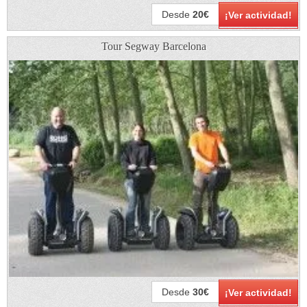
Desde
20€
¡Ver actividad!
Tour Segway Barcelona​
Desde
30€
¡Ver actividad!