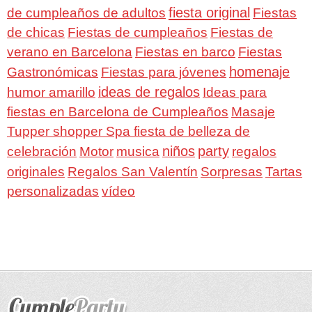
fiesta original
de cumpleaños de adultos
Fiestas
de chicas
Fiestas de cumpleaños
Fiestas de
verano en Barcelona
Fiestas en barco
Fiestas
homenaje
Gastronómicas
Fiestas para jóvenes
ideas de regalos
humor amarillo
Ideas para
fiestas en Barcelona de Cumpleaños
Masaje
Tupper shopper Spa fiesta de belleza de
niños
party
celebración
Motor
musica
regalos
Regalos San Valentín
Sorpresas
originales
Tartas
personalizadas
vídeo