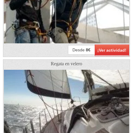
Desde
8€
¡Ver actividad!
Regata en velero