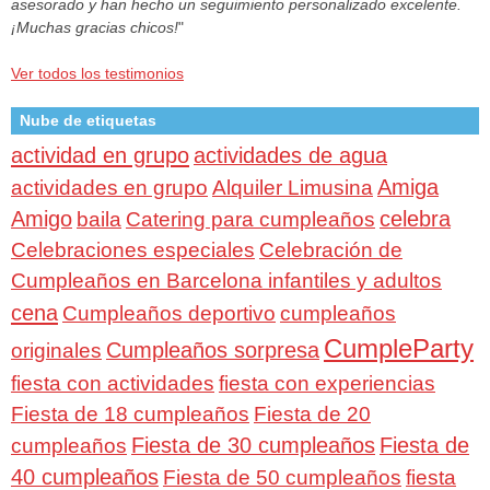
asesorado y han hecho un seguimiento personalizado excelente.
¡Muchas gracias chicos!
"
Ver todos los testimonios
Nube de etiquetas
actividad en grupo
actividades de agua
Amiga
actividades en grupo
Alquiler Limusina
Amigo
celebra
baila
Catering para cumpleaños
Celebraciones especiales
Celebración de
Cumpleaños en Barcelona infantiles y adultos
cena
Cumpleaños deportivo
cumpleaños
CumpleParty
Cumpleaños sorpresa
originales
fiesta con actividades
fiesta con experiencias
Fiesta de 18 cumpleaños
Fiesta de 20
Fiesta de 30 cumpleaños
Fiesta de
cumpleaños
40 cumpleaños
Fiesta de 50 cumpleaños
fiesta