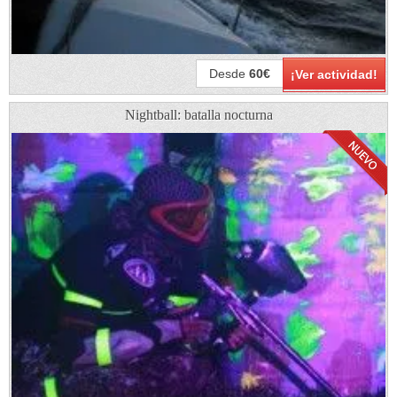
Desde
60€
¡Ver actividad!
Nightball: batalla nocturna