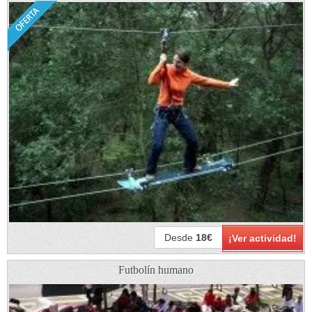
Desde
18€
¡Ver actividad!
Futbolín humano