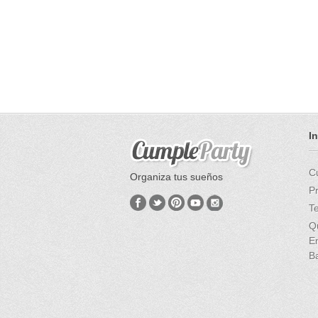
I
C
Organiza tus sueños
P
T
Q
E
B