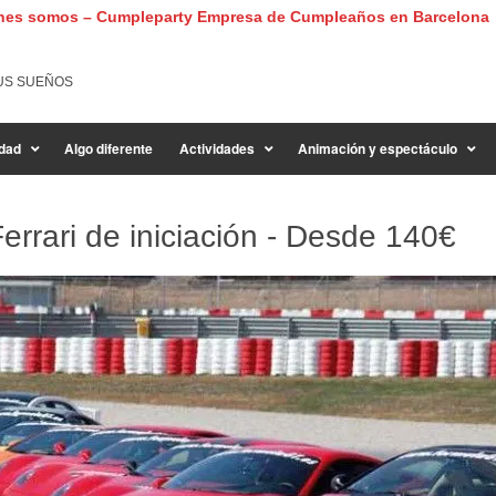
nes somos – Cumpleparty Empresa de Cumpleaños en Barcelona
US SUEÑOS
dad
Algo diferente
Actividades
Animación y espectáculo
errari de iniciación - Desde
140€