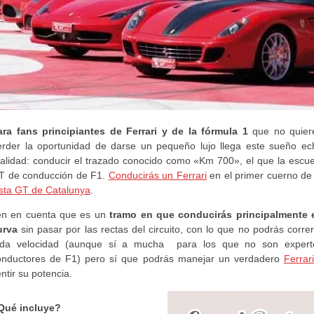
ara fans principiantes de Ferrari y de la fórmula 1
que no quier
erder la oportunidad de darse un pequeño lujo llega este sueño ec
ealidad: conducir el trazado conocido como «Km 700», el que la escue
T de conducción de F1.
Conducirás un Ferrari
en el primer cuerno de 
ista GT de Catalunya
.
en en cuenta que es un
tramo en que conducirás principalmente 
urva
sin pasar por las rectas del circuito, con lo que no podrás corre
oda velocidad (aunque sí a mucha para los que no son expert
onductores de F1) pero sí que podrás manejar un verdadero
Ferrari
ntir su potencia.
Qué incluye?