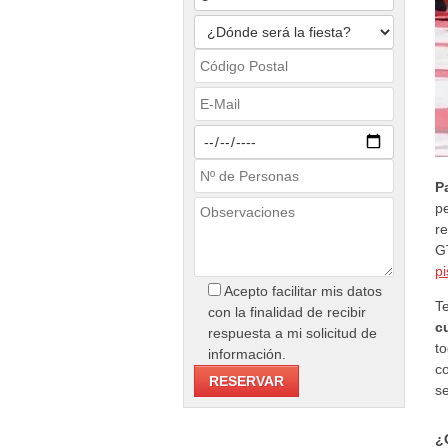
P
p
r
G
p
Acepto facilitar mis datos
T
con la finalidad de recibir
c
respuesta a mi solicitud de
t
información.
c
se
¿