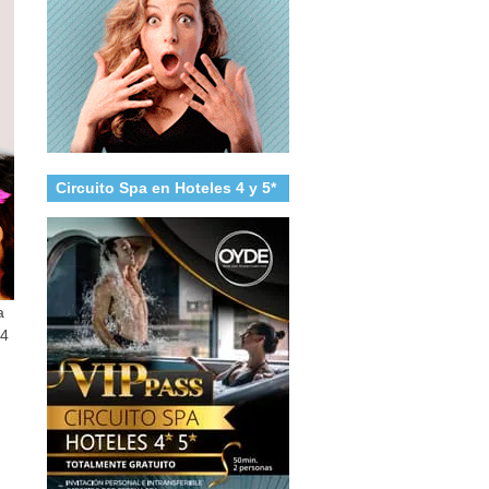
Circuito Spa en Hoteles 4 y 5*
a
44