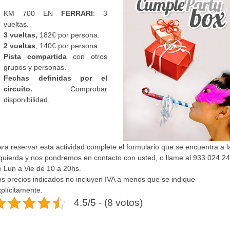
KM 700 EN
FERRARI
: 3
vueltas.
3 vueltas,
182€ por persona.
2 vueltas
, 140€ por persona.
Pista compartida
con otros
grupos y personas.
Fechas definidas por el
circuito.
Comprobar
disponibilidad.
ra reservar esta actividad complete el formulario que se encuentra a l
zquierda y nos pondremos en contacto con usted, o llame al 933 024 2
e Lun a Vie de 10 a 20hs.
os precios indicados no incluyen IVA a menos que se indique
plícitamente.
4.5/5 - (8 votos)