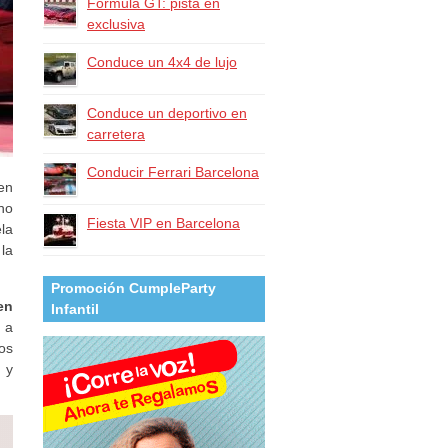
Fórmula GT: pista en
exclusiva
Conduce un 4x4 de lujo
Conduce un deportivo en
carretera
Conducir Ferrari Barcelona
en
ho
Fiesta VIP en Barcelona
la
la
Promoción CumpleParty
en
Infantil
r a
os
y