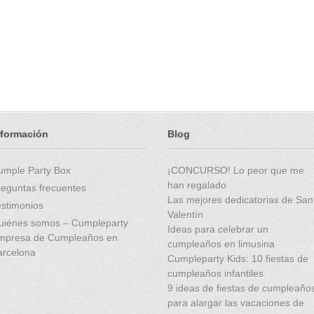
nformación
Blog
umple Party Box
¡CONCURSO! Lo peor que me
han regalado
reguntas frecuentes
Las mejores dedicatorias de San
estimonios
Valentín
uiénes somos – Cumpleparty
Ideas para celebrar un
mpresa de Cumpleaños en
cumpleaños en limusina
arcelona
Cumpleparty Kids: 10 fiestas de
cumpleaños infantiles
9 ideas de fiestas de cumpleaño
para alargar las vacaciones de