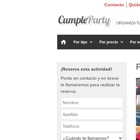
Contacto
Quié
ORGANIZA T
Por tipo
Por precio
Por e
F
¡Reserva esta actividad!
Ponte en contacto y en breve
te llamaremos para realizar la
reserva.