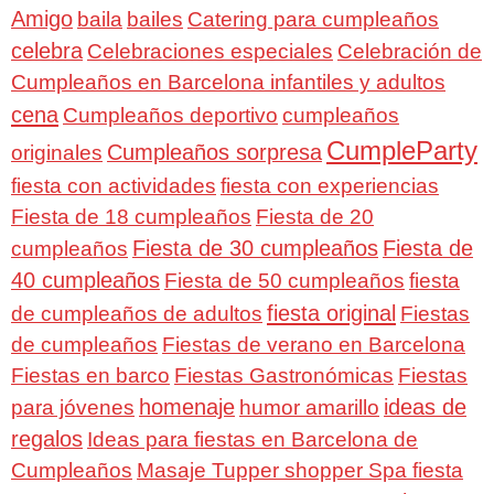
Amigo
baila
bailes
Catering para cumpleaños
celebra
Celebraciones especiales
Celebración de
Cumpleaños en Barcelona infantiles y adultos
cena
Cumpleaños deportivo
cumpleaños
CumpleParty
Cumpleaños sorpresa
originales
fiesta con actividades
fiesta con experiencias
Fiesta de 18 cumpleaños
Fiesta de 20
Fiesta de 30 cumpleaños
Fiesta de
cumpleaños
40 cumpleaños
Fiesta de 50 cumpleaños
fiesta
fiesta original
de cumpleaños de adultos
Fiestas
de cumpleaños
Fiestas de verano en Barcelona
Fiestas en barco
Fiestas Gastronómicas
Fiestas
homenaje
ideas de
para jóvenes
humor amarillo
regalos
Ideas para fiestas en Barcelona de
Cumpleaños
Masaje Tupper shopper Spa fiesta