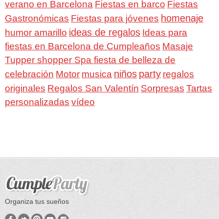
verano en Barcelona
Fiestas en barco
Fiestas
homenaje
Gastronómicas
Fiestas para jóvenes
ideas de regalos
humor amarillo
Ideas para
fiestas en Barcelona de Cumpleaños
Masaje
Tupper shopper Spa fiesta de belleza de
niños
party
celebración
Motor
musica
regalos
Regalos San Valentín
Sorpresas
originales
Tartas
personalizadas
vídeo
Organiza tus sueños