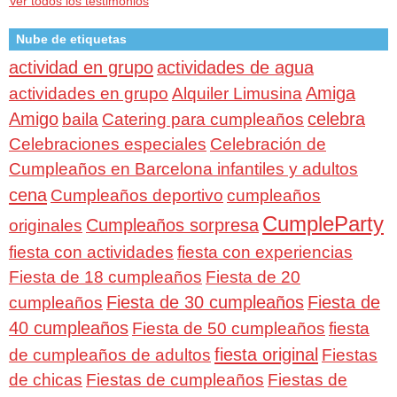
Ver todos los testimonios
Nube de etiquetas
actividad en grupo
actividades de agua
Amiga
actividades en grupo
Alquiler Limusina
Amigo
celebra
baila
Catering para cumpleaños
Celebraciones especiales
Celebración de
Cumpleaños en Barcelona infantiles y adultos
cena
Cumpleaños deportivo
cumpleaños
CumpleParty
Cumpleaños sorpresa
originales
fiesta con actividades
fiesta con experiencias
Fiesta de 18 cumpleaños
Fiesta de 20
Fiesta de 30 cumpleaños
Fiesta de
cumpleaños
40 cumpleaños
Fiesta de 50 cumpleaños
fiesta
fiesta original
de cumpleaños de adultos
Fiestas
de chicas
Fiestas de cumpleaños
Fiestas de