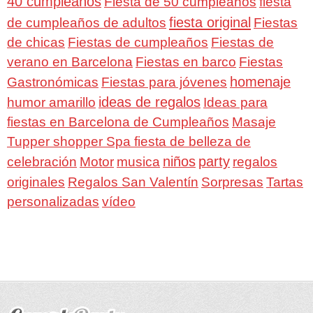
40 cumpleaños
Fiesta de 50 cumpleaños
fiesta
fiesta original
de cumpleaños de adultos
Fiestas
de chicas
Fiestas de cumpleaños
Fiestas de
verano en Barcelona
Fiestas en barco
Fiestas
homenaje
Gastronómicas
Fiestas para jóvenes
ideas de regalos
humor amarillo
Ideas para
fiestas en Barcelona de Cumpleaños
Masaje
Tupper shopper Spa fiesta de belleza de
niños
party
celebración
Motor
musica
regalos
Regalos San Valentín
Sorpresas
originales
Tartas
personalizadas
vídeo