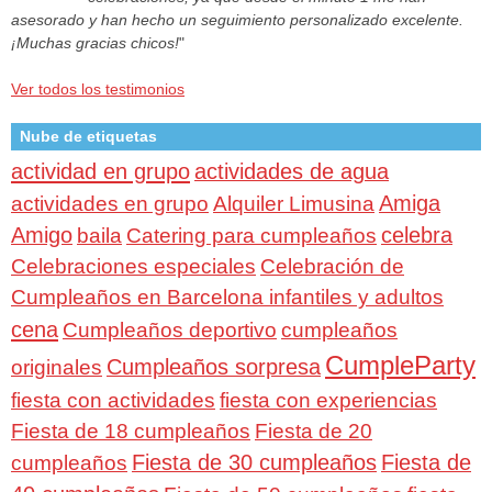
asesorado y han hecho un seguimiento personalizado excelente.
¡Muchas gracias chicos!
"
Ver todos los testimonios
Nube de etiquetas
actividad en grupo
actividades de agua
Amiga
actividades en grupo
Alquiler Limusina
Amigo
celebra
baila
Catering para cumpleaños
Celebraciones especiales
Celebración de
Cumpleaños en Barcelona infantiles y adultos
cena
Cumpleaños deportivo
cumpleaños
CumpleParty
Cumpleaños sorpresa
originales
fiesta con actividades
fiesta con experiencias
Fiesta de 18 cumpleaños
Fiesta de 20
Fiesta de 30 cumpleaños
Fiesta de
cumpleaños