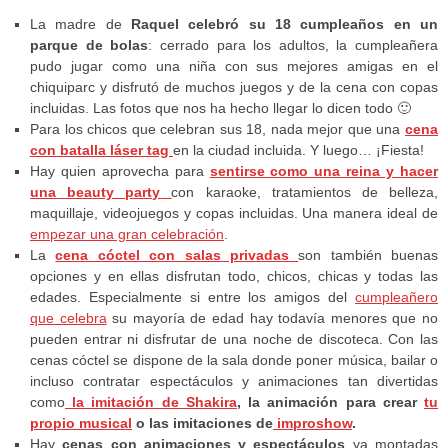
La madre de
Raquel celebró su 18 cumpleaños en un
parque de bolas
: cerrado para los adultos, la cumpleañera
pudo jugar como una niña con sus mejores amigas en el
chiquiparc y disfrutó de muchos juegos y de la cena con copas
incluidas. Las fotos que nos ha hecho llegar lo dicen todo 🙂
Para los chicos que celebran sus 18, nada mejor que una
cena
con batalla láser tag
en la ciudad incluida. Y luego… ¡Fiesta!
Hay quien aprovecha para
sentirse como una reina y hacer
una beauty party
con karaoke, tratamientos de belleza,
maquillaje, videojuegos y copas incluidas. Una manera ideal de
empezar una gran celebración
.
La
cena cóctel con salas privadas
son también buenas
opciones y en ellas disfrutan todo, chicos, chicas y todas las
edades. Especialmente si entre los amigos del
cumpleañero
que celebra
su mayoría de edad hay todavía menores que no
pueden entrar ni disfrutar de una noche de discoteca. Con las
cenas cóctel se dispone de la sala donde poner música, bailar o
incluso contratar espectáculos y animaciones tan divertidas
como
la imitación de Shakira
, la animación para crear
tu
propio musical
o las imitaciones de
improshow
.
Hay
cenas con animaciones y espectáculos
ya montadas