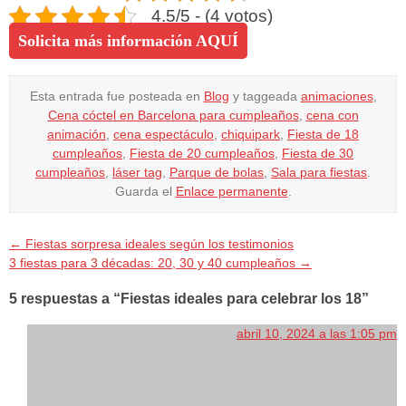
4.5/5 - (4 votos)
Solicita más información AQUÍ
Esta entrada fue posteada en
Blog
y taggeada
animaciones
,
Cena cóctel en Barcelona para cumpleaños
,
cena con
animación
,
cena espectáculo
,
chiquipark
,
Fiesta de 18
cumpleaños
,
Fiesta de 20 cumpleaños
,
Fiesta de 30
cumpleaños
,
láser tag
,
Parque de bolas
,
Sala para fiestas
.
Guarda el
Enlace permanente
.
←
Fiestas sorpresa ideales según los testimonios
3 fiestas para 3 décadas: 20, 30 y 40 cumpleaños
→
5 respuestas a “Fiestas ideales para celebrar los 18”
abril 10, 2024 a las 1:05 pm