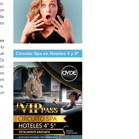
s.
on
de
es
on
lo
ué
Circuito Spa en Hoteles 4 y 5*
Es
an
en
en
s.
un