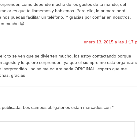
a sorprender, como depende mucho de los gustos de tu marido, del
lo mejor es que te llamemos y hablemos. Para ello, lo primero será
nos puedas facilitar un teléfono. Y gracias por confiar en nosotros,
ten mucho 😀
enero 13, 2015 a las 1:17 
 felicito se ven que se divierten mucho. los estoy contactando porque
 agosto y lo quiero sorprender.. ya que el siempre me esta organizan
e el sorprendido . no se me ocurre nada ORIGINAL. espero que me
onas. gracias
á publicada.
Los campos obligatorios están marcados con
*