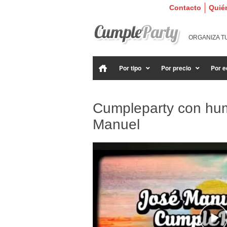
Contacto
Quié
ORGANIZA T
Por tipo
Por precio
Por e
Cumpleparty con hum
Manuel