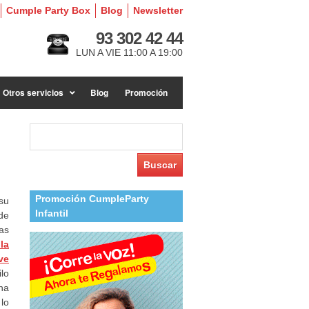
Cumple Party Box
Blog
Newsletter
93 302 42 44
LUN A VIE 11:00 A 19:00
Otros servicios
Blog
Promoción
Buscar:
Promoción CumpleParty
su
Infantil
de
as
la
ve
lo
na
lo