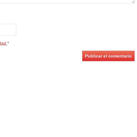
idad
*