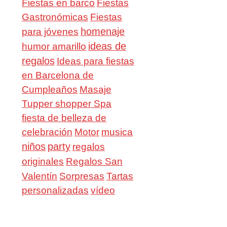
Fiestas en barco
Fiestas
Gastronómicas
Fiestas
homenaje
para jóvenes
ideas de
humor amarillo
regalos
Ideas para fiestas
en Barcelona de
Cumpleaños
Masaje
Tupper shopper Spa
fiesta de belleza de
celebración
Motor
musica
niños
party
regalos
Regalos San
originales
Valentín
Sorpresas
Tartas
personalizadas
vídeo