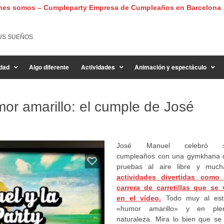
nes somos – Cumpleparty Empresa de Cumpleaños en Barcelona
US SUEÑOS
dad
Algo diferente
Actividades
Animación y espectáculo
or amarillo: el cumple de José
José Manuel celebró 
cumpleaños con una gymkhana 
pruebas al aire libre y much
actividades divertidas como 
carrera de carretillas que se 
en el vídeo.
Todo muy al esti
«humor amarillo» y en ple
naturaleza. Mira lo bien que se 