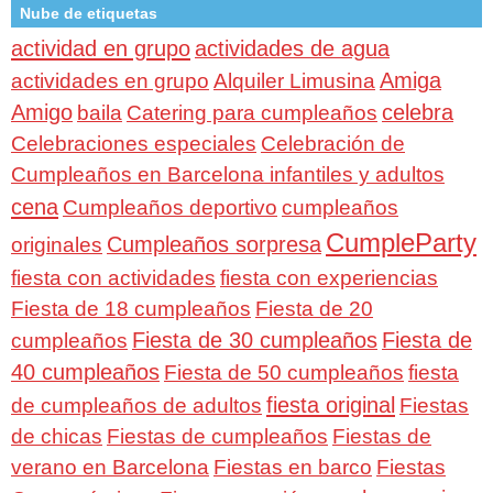
Nube de etiquetas
actividad en grupo
actividades de agua
Amiga
actividades en grupo
Alquiler Limusina
Amigo
celebra
baila
Catering para cumpleaños
Celebraciones especiales
Celebración de
Cumpleaños en Barcelona infantiles y adultos
cena
Cumpleaños deportivo
cumpleaños
CumpleParty
Cumpleaños sorpresa
originales
fiesta con actividades
fiesta con experiencias
Fiesta de 18 cumpleaños
Fiesta de 20
Fiesta de 30 cumpleaños
Fiesta de
cumpleaños
40 cumpleaños
Fiesta de 50 cumpleaños
fiesta
fiesta original
de cumpleaños de adultos
Fiestas
de chicas
Fiestas de cumpleaños
Fiestas de
verano en Barcelona
Fiestas en barco
Fiestas