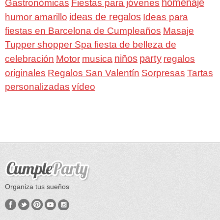
homenaje
Gastronómicas
Fiestas para jóvenes
ideas de regalos
humor amarillo
Ideas para
fiestas en Barcelona de Cumpleaños
Masaje
Tupper shopper Spa fiesta de belleza de
niños
party
celebración
Motor
musica
regalos
Regalos San Valentín
Sorpresas
originales
Tartas
personalizadas
vídeo
Organiza tus sueños