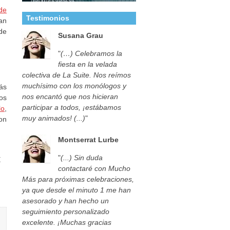
de
Testimonios
an
de
Susana Grau
"
(…) Celebramos la
fiesta en la velada
colectiva de La Suite. Nos reímos
muchísimo con los monólogos y
ás
nos encantó que nos hicieran
os
participar a todos, ¡estábamos
lo
,
muy animados! (...)
"
on
Montserrat Lurbe
"
(...) Sin duda
t
contactaré con Mucho
Más para próximas celebraciones,
ya que desde el minuto 1 me han
asesorado y han hecho un
seguimiento personalizado
excelente. ¡Muchas gracias