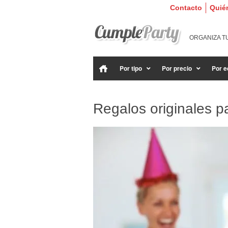
Contacto
Quié
ORGANIZA T
Por tipo
Por precio
Por e
Regalos originales pa