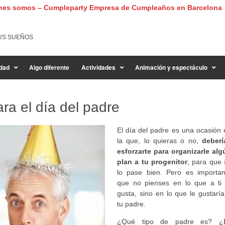
nes somos – Cumpleparty Empresa de Cumpleaños en Barcelona
US SUEÑOS
dad
Algo diferente
Actividades
Animación y espectáculo
ra el día del padre
El día del padre es una ocasión 
la que, lo quieras o no,
deberí
esforzarte para organizarle alg
plan a tu progenitor
, para que 
lo pase bien. Pero es importan
que no pienses en lo que a ti 
gusta, sino en lo que le gustaría
tu padre.
¿Qué tipo de padre es? ¿