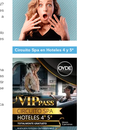
l?
es
 a
lo
es
Circuito Spa en Hoteles 4 y 5*
na
as
ir
 se
ca