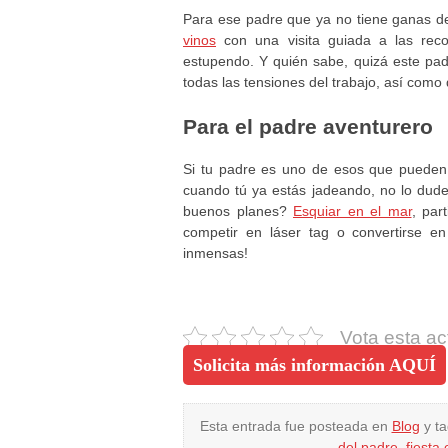
Para ese padre que ya no tiene ganas d
vinos
con una visita guiada a las rec
estupendo. Y quién sabe, quizá este pad
todas las tensiones del trabajo, así como
Para el padre aventurero
Si tu padre es uno de esos que pueden 
cuando tú ya estás jadeando, no lo dude
buenos planes?
Esquiar en el mar
, par
competir en láser tag o convertirse en
inmensas!
Vota esta ac
Solicita más información AQUÍ
Esta entrada fue posteada en
Blog
y t
del padre
,
fiesta