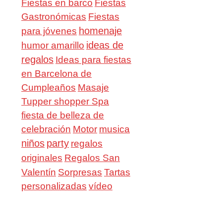
Fiestas en barco
Fiestas
Gastronómicas
Fiestas
homenaje
para jóvenes
ideas de
humor amarillo
regalos
Ideas para fiestas
en Barcelona de
Cumpleaños
Masaje
Tupper shopper Spa
fiesta de belleza de
celebración
Motor
musica
niños
party
regalos
Regalos San
originales
Valentín
Sorpresas
Tartas
personalizadas
vídeo