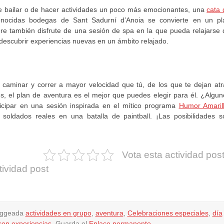
e bailar o de hacer actividades un poco más emocionantes, una
cata 
onocidas bodegas de Sant Sadurní d’Anoia se convierte en un pl
re también disfrute de una sesión de spa en la que pueda relajarse 
 descubrir experiencias nuevas en un ámbito relajado.
caminar y correr a mayor velocidad que tú, de los que te dejan atr
s, el plan de aventura es el mejor que puedes elegir para él. ¿Algun
ticipar en una sesión inspirada en el mítico programa
Humor Amaril
 soldados reales en una batalla de paintball. ¡Las posibilidades s
Vota esta actividad pos
tividad post
aggeada
actividades en grupo
,
aventura
,
Celebraciones especiales
,
día
 con experiencias
. Guarda el
Enlace permanente
.