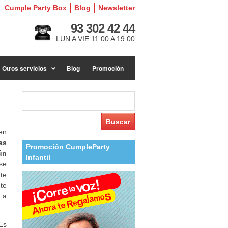
Cumple Party Box
Blog
Newsletter
93 302 42 44
LUN A VIE 11:00 A 19:00
Otros servicios
Blog
Promoción
Buscar:
en
as
Promoción CumpleParty
ún
Infantil
se
te
te
 a
Es