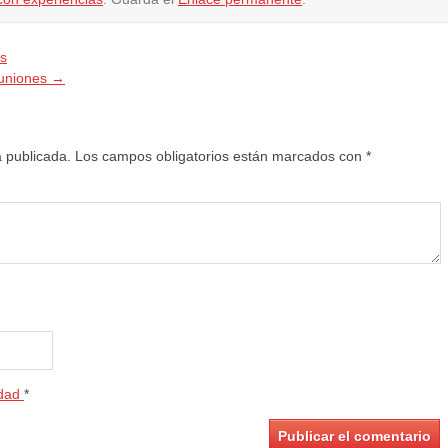
os
muniones
→
á publicada.
Los campos obligatorios están marcados con
*
idad
*