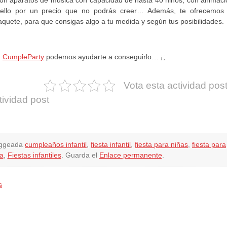
do ello por un precio que no podrás creer… Además, te ofrecemos 
paquete, para que consigas algo a tu medida y según tus posibilidades.
n
CumpleParty
podemos ayudarte a conseguirlo… ¡;
Vota esta actividad pos
tividad post
aggeada
cumpleaños infantil
,
fiesta infantil
,
fiesta para niñas
,
fiesta para
ca
,
Fiestas infantiles
. Guarda el
Enlace permanente
.
s