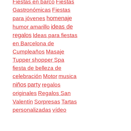
Fiestas en barco
Fiestas
Gastronómicas
Fiestas
homenaje
para jóvenes
ideas de
humor amarillo
regalos
Ideas para fiestas
en Barcelona de
Cumpleaños
Masaje
Tupper shopper Spa
fiesta de belleza de
celebración
Motor
musica
niños
party
regalos
Regalos San
originales
Valentín
Sorpresas
Tartas
personalizadas
vídeo