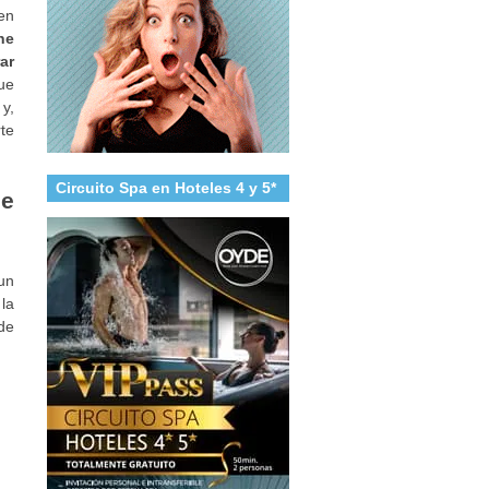
en
ne
ar
ue
y,
te
Circuito Spa en Hoteles 4 y 5*
de
un
la
 de