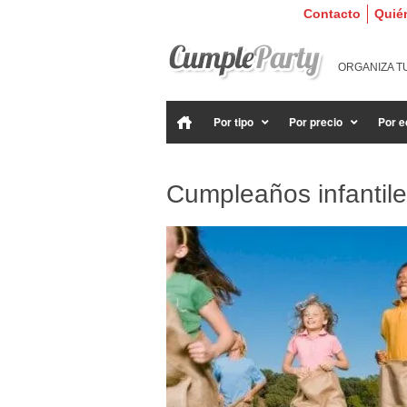
Contacto
Quié
ORGANIZA T
Por tipo
Por precio
Por e
Cumpleaños infantil