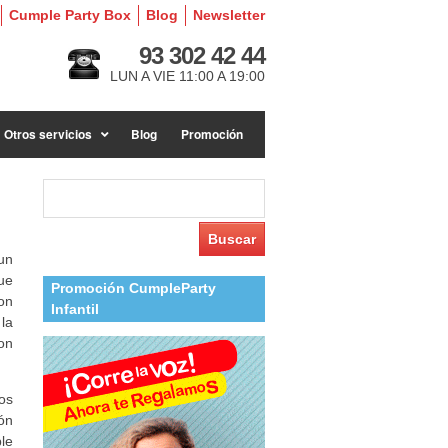
Cumple Party Box
Blog
Newsletter
93 302 42 44
LUN A VIE 11:00 A 19:00
Otros servicios
Blog
Promoción
Buscar:
un
ue
Promoción CumpleParty
on
Infantil
la
on
cos
ón
ble