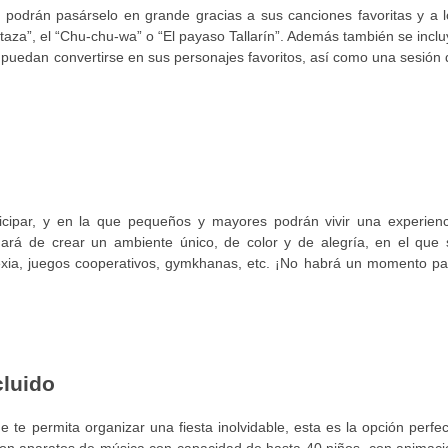
podrán pasárselo en grande gracias a sus canciones favoritas y a l
taza”, el “Chu-chu-wa” o “El payaso Tallarín”. Además también se incl
s puedan convertirse en sus personajes favoritos, así como una sesión
icipar, y en la que pequeños y mayores podrán vivir una experienc
gará de crear un ambiente único, de color y de alegría, en el que 
flexia, juegos cooperativos, gymkhanas, etc. ¡No habrá un momento pa
cluido
 te permita organizar una fiesta inolvidable, esta es la opción perfe
 con aparatos de música con capacidad de hasta 40 niños, con animaci