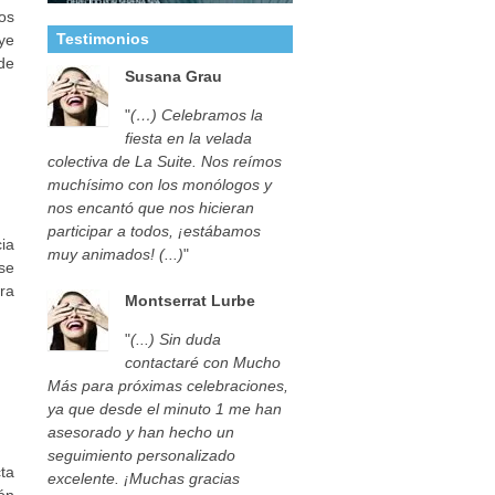
os
Testimonios
uye
 de
Susana Grau
"
(…) Celebramos la
fiesta en la velada
colectiva de La Suite. Nos reímos
muchísimo con los monólogos y
nos encantó que nos hicieran
participar a todos, ¡estábamos
ia
muy animados! (...)
"
se
ra
Montserrat Lurbe
"
(...) Sin duda
contactaré con Mucho
Más para próximas celebraciones,
ya que desde el minuto 1 me han
asesorado y han hecho un
seguimiento personalizado
cta
excelente. ¡Muchas gracias
ón