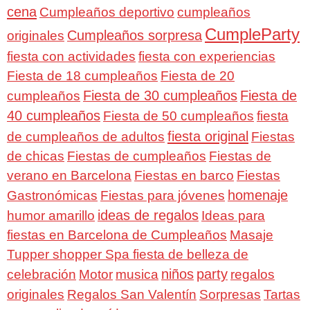
cena
Cumpleaños deportivo
cumpleaños
CumpleParty
Cumpleaños sorpresa
originales
fiesta con actividades
fiesta con experiencias
Fiesta de 18 cumpleaños
Fiesta de 20
Fiesta de 30 cumpleaños
Fiesta de
cumpleaños
40 cumpleaños
Fiesta de 50 cumpleaños
fiesta
fiesta original
de cumpleaños de adultos
Fiestas
de chicas
Fiestas de cumpleaños
Fiestas de
verano en Barcelona
Fiestas en barco
Fiestas
homenaje
Gastronómicas
Fiestas para jóvenes
ideas de regalos
humor amarillo
Ideas para
fiestas en Barcelona de Cumpleaños
Masaje
Tupper shopper Spa fiesta de belleza de
niños
party
celebración
Motor
musica
regalos
Regalos San Valentín
Sorpresas
originales
Tartas