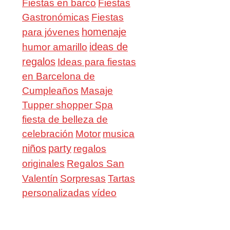
Fiestas en barco
Fiestas
Gastronómicas
Fiestas
homenaje
para jóvenes
ideas de
humor amarillo
regalos
Ideas para fiestas
en Barcelona de
Cumpleaños
Masaje
Tupper shopper Spa
fiesta de belleza de
celebración
Motor
musica
niños
party
regalos
Regalos San
originales
Valentín
Sorpresas
Tartas
personalizadas
vídeo