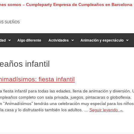
nes somos – Cumpleparty Empresa de Cumpleaños en Barcelona
US SUEÑOS
dad
Algo diferente
Actividades
Animación y espectáculo
años infantil
imadísimos: fiesta infantil
 fiesta infantil para todas las edades, llena de animación y diversión. 
mpleaños completo con sala privada, juegos, pintacaras o globoflexia.
n “Animadísimos” tendrás una celebración muy especial para los niños
la casa y lo disfrutaréis también los adultos. …
Seguir leyendo
→