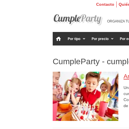
Contacto
Quié
ORGANIZA T
Por tipo
Por precio
Por e
CumpleParty - cumple
An
Una
cu
Co
de 