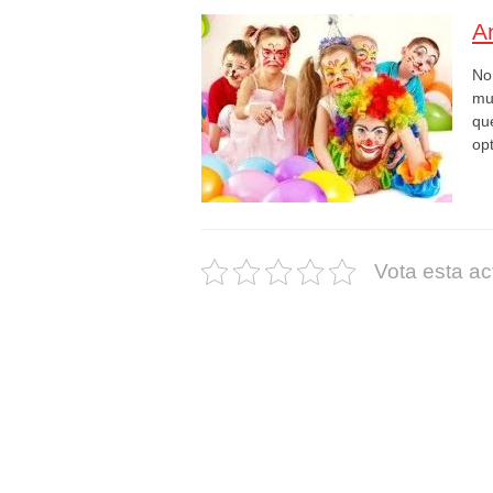
A
No
mu
que
op
Vota esta ac