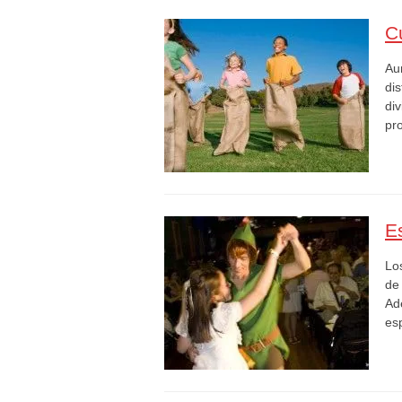
C
Au
di
div
pr
E
Lo
de 
Ad
es