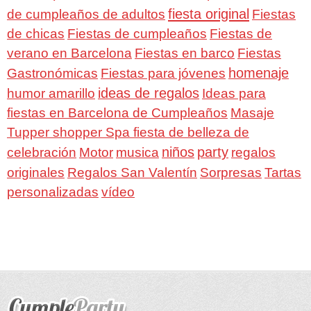
fiesta original
de cumpleaños de adultos
Fiestas
de chicas
Fiestas de cumpleaños
Fiestas de
verano en Barcelona
Fiestas en barco
Fiestas
homenaje
Gastronómicas
Fiestas para jóvenes
ideas de regalos
humor amarillo
Ideas para
fiestas en Barcelona de Cumpleaños
Masaje
Tupper shopper Spa fiesta de belleza de
niños
party
celebración
Motor
musica
regalos
Regalos San Valentín
Sorpresas
originales
Tartas
personalizadas
vídeo