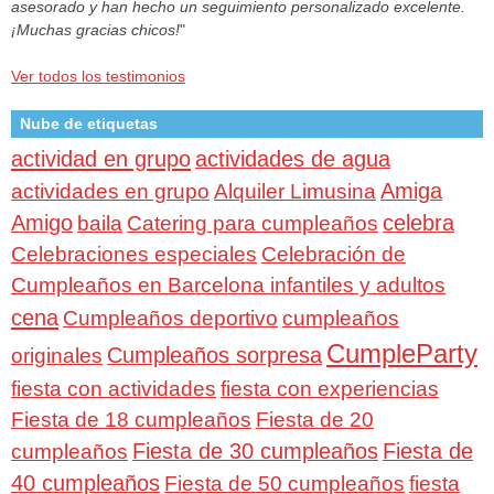
asesorado y han hecho un seguimiento personalizado excelente.
¡Muchas gracias chicos!
"
Ver todos los testimonios
Nube de etiquetas
actividad en grupo
actividades de agua
Amiga
actividades en grupo
Alquiler Limusina
Amigo
celebra
baila
Catering para cumpleaños
Celebraciones especiales
Celebración de
Cumpleaños en Barcelona infantiles y adultos
cena
Cumpleaños deportivo
cumpleaños
CumpleParty
Cumpleaños sorpresa
originales
fiesta con actividades
fiesta con experiencias
Fiesta de 18 cumpleaños
Fiesta de 20
Fiesta de 30 cumpleaños
Fiesta de
cumpleaños
40 cumpleaños
Fiesta de 50 cumpleaños
fiesta