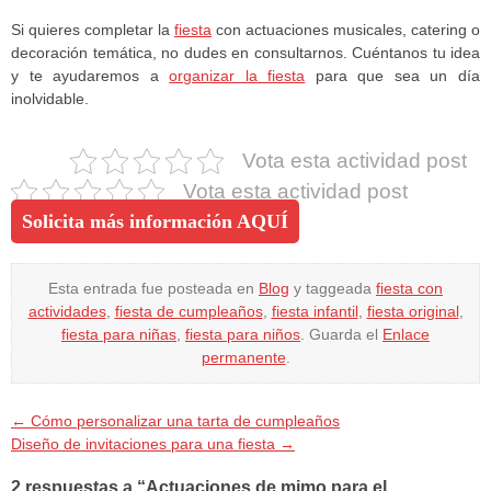
Si quieres completar la
fiesta
con actuaciones musicales, catering o
decoración temática, no dudes en consultarnos. Cuéntanos tu idea
y te ayudaremos a
organizar la fiesta
para que sea un día
inolvidable.
Vota esta actividad post
Vota esta actividad post
Solicita más información AQUÍ
Esta entrada fue posteada en
Blog
y taggeada
fiesta con
actividades
,
fiesta de cumpleaños
,
fiesta infantil
,
fiesta original
,
fiesta para niñas
,
fiesta para niños
. Guarda el
Enlace
permanente
.
←
Cómo personalizar una tarta de cumpleaños
Diseño de invitaciones para una fiesta
→
2 respuestas a “Actuaciones de mimo para el