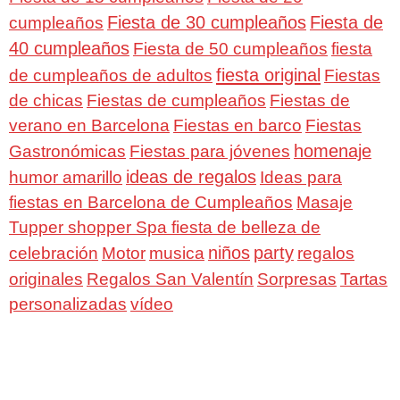
Fiesta de 30 cumpleaños
Fiesta de
cumpleaños
40 cumpleaños
Fiesta de 50 cumpleaños
fiesta
fiesta original
de cumpleaños de adultos
Fiestas
de chicas
Fiestas de cumpleaños
Fiestas de
verano en Barcelona
Fiestas en barco
Fiestas
homenaje
Gastronómicas
Fiestas para jóvenes
ideas de regalos
humor amarillo
Ideas para
fiestas en Barcelona de Cumpleaños
Masaje
Tupper shopper Spa fiesta de belleza de
niños
party
celebración
Motor
musica
regalos
Regalos San Valentín
Sorpresas
originales
Tartas
personalizadas
vídeo