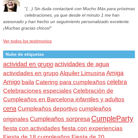
"
(...) Sin duda contactaré con Mucho Más para próximas
celebraciones, ya que desde el minuto 1 me han
asesorado y han hecho un seguimiento personalizado excelente.
¡Muchas gracias chicos!
"
Ver todos los testimonios
Nube de etiquetas
actividad en grupo
actividades de agua
Amiga
actividades en grupo
Alquiler Limusina
Amigo
celebra
baila
Catering para cumpleaños
Celebraciones especiales
Celebración de
Cumpleaños en Barcelona infantiles y adultos
cena
Cumpleaños deportivo
cumpleaños
CumpleParty
Cumpleaños sorpresa
originales
fiesta con actividades
fiesta con experiencias
Fiesta de 18 cumpleaños
Fiesta de 20