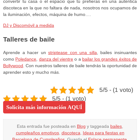
convertir tu casa o el espacio que tú prefieras en una auténtica
discoteca en la que no faltara de nada, nosotros nos ocupamos de
la iluminación, efectos, máquina de humo….
DJ y Discomóvil a medida
Talleres de baile
Aprende a hacer un
striptease con una silla
, bailes insinuantes
como
Poledance
,
danza del vientre
o a
bailar los grandes éxitos de
Bollywood
. Con nuestros talleres de baile tendrás la oportunidad de
aprender esto y mucho más.
5/5 - (1 voto)
5/5 - (1 voto)
Solicita más información AQUÍ
Esta entrada fue posteada en
Blog
y taggeada
bailes
,
cumpleaños emotivos
,
discoteca
,
Ideas para fiestas en
Barcelona de Cumpleaños
. Guarda el
Enlace permanente
.