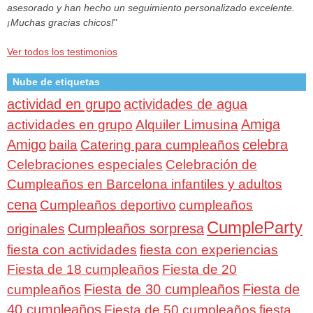
asesorado y han hecho un seguimiento personalizado excelente.
¡Muchas gracias chicos!
"
Ver todos los testimonios
Nube de etiquetas
actividad en grupo
actividades de agua
Amiga
actividades en grupo
Alquiler Limusina
Amigo
celebra
baila
Catering para cumpleaños
Celebraciones especiales
Celebración de
Cumpleaños en Barcelona infantiles y adultos
cena
Cumpleaños deportivo
cumpleaños
CumpleParty
Cumpleaños sorpresa
originales
fiesta con actividades
fiesta con experiencias
Fiesta de 18 cumpleaños
Fiesta de 20
Fiesta de 30 cumpleaños
Fiesta de
cumpleaños
40 cumpleaños
Fiesta de 50 cumpleaños
fiesta