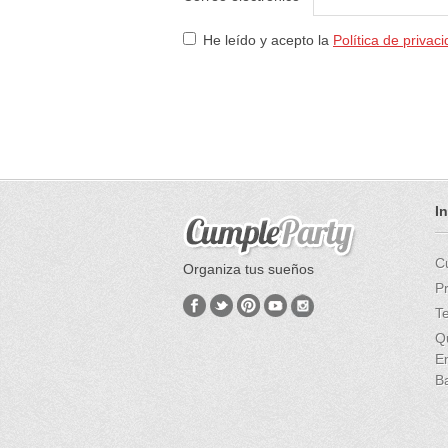
He leído y acepto la
Política de privac
I
C
Organiza tus sueños
P
T
Q
E
B