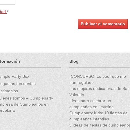
idad
*
nformación
Blog
umple Party Box
¡CONCURSO! Lo peor que me
han regalado
reguntas frecuentes
Las mejores dedicatorias de San
estimonios
Valentín
uiénes somos – Cumpleparty
Ideas para celebrar un
mpresa de Cumpleaños en
cumpleaños en limusina
arcelona
Cumpleparty Kids: 10 fiestas de
cumpleaños infantiles
9 ideas de fiestas de cumpleaño