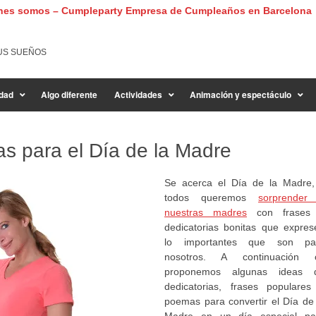
nes somos – Cumpleparty Empresa de Cumpleaños en Barcelona
US SUEÑOS
dad
Algo diferente
Actividades
Animación y espectáculo
s para el Día de la Madre
Se acerca el Día de la Madre,
todos queremos
sorprender
nuestras madres
con frases
dedicatorias bonitas que expres
lo importantes que son pa
nosotros. A continuación 
proponemos algunas ideas 
dedicatorias, frases populares
poemas para convertir el Día de 
Madre en un día especial pa