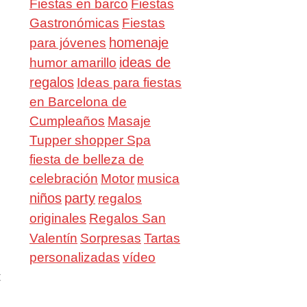
Fiestas en barco
Fiestas
Gastronómicas
Fiestas
homenaje
para jóvenes
ideas de
humor amarillo
regalos
Ideas para fiestas
en Barcelona de
Cumpleaños
Masaje
Tupper shopper Spa
fiesta de belleza de
celebración
Motor
musica
niños
party
regalos
Regalos San
originales
Valentín
Sorpresas
Tartas
personalizadas
vídeo
t