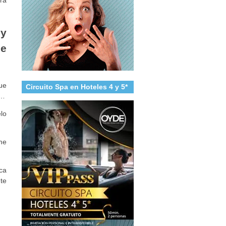
y
de
ue
Circuito Spa en Hoteles 4 y 5*
í…
lo
me
ca
te