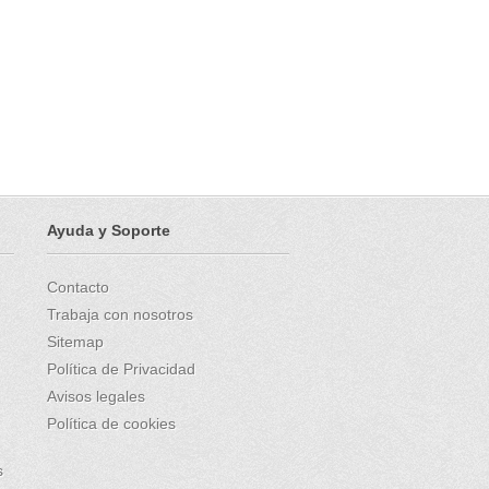
Ayuda y Soporte
Contacto
Trabaja con nosotros
Sitemap
Política de Privacidad
Avisos legales
Política de cookies
s