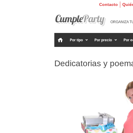
Contacto
Quié
ORGANIZA T
Por tipo
Por precio
Por e
Dedicatorias y poema