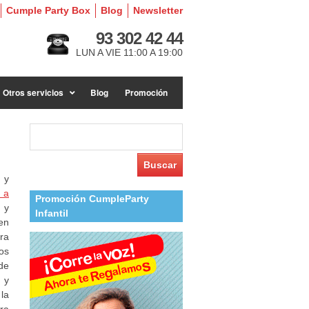
Cumple Party Box
Blog
Newsletter
93 302 42 44
LUN A VIE 11:00 A 19:00
Otros servicios
Blog
Promoción
Buscar:
 y
 a
Promoción CumpleParty
 y
Infantil
en
ra
os
de
 y
la
ra