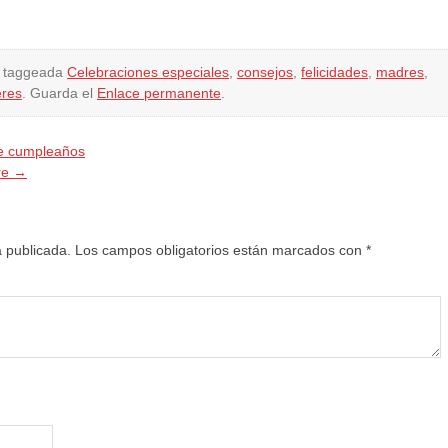
 taggeada
Celebraciones especiales
,
consejos
,
felicidades
,
madres
,
eres
. Guarda el
Enlace permanente
.
de cumpleaños
re
→
á publicada.
Los campos obligatorios están marcados con
*